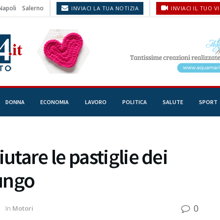
Napoli
Salerno
INVIACI LA TUA NOTIZIA
INVIACI IL TUO V
DONNA
ECONOMIA
LAVORO
POLITICA
SALUTE
SPORT
tare le pastiglie dei
lungo
0
1
In
Motori