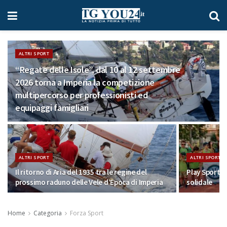
ALTRI SPORT
“Regate delle Isole”, dal 10 al 12 settembre
2026 torna a Imperia la competizione
multipercorso per professionisti ed
equipaggi famigliari
ALTRI SPORT
ALTRI SPORT
Il ritorno di Aria del 1935 tra le regine del
Play Sport C
prossimo raduno delle Vele d’Epoca di Imperia
solidale
Home
Categoria
Forza Sport