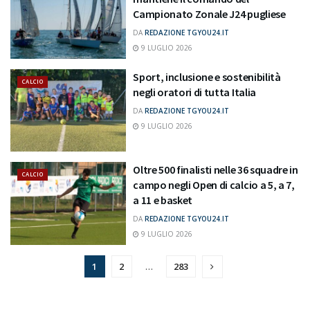
Campionato Zonale J24 pugliese
DA
REDAZIONE TGYOU24.IT
9 LUGLIO 2026
Sport, inclusione e sostenibilità
CALCIO
negli oratori di tutta Italia
DA
REDAZIONE TGYOU24.IT
9 LUGLIO 2026
Oltre 500 finalisti nelle 36 squadre in
CALCIO
campo negli Open di calcio a 5, a 7,
a 11 e basket
DA
REDAZIONE TGYOU24.IT
9 LUGLIO 2026
1
2
…
283