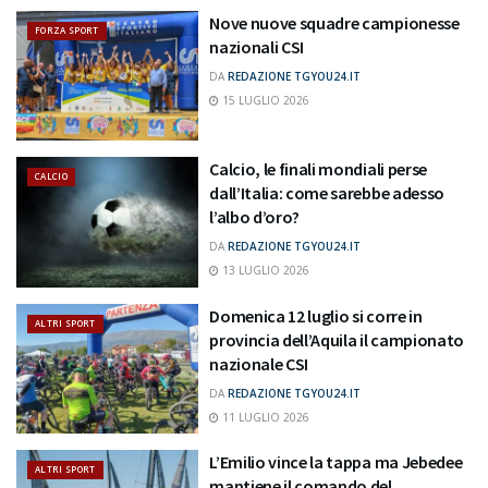
Nove nuove squadre campionesse
FORZA SPORT
nazionali CSI
DA
REDAZIONE TGYOU24.IT
15 LUGLIO 2026
Calcio, le finali mondiali perse
CALCIO
dall’Italia: come sarebbe adesso
l’albo d’oro?
DA
REDAZIONE TGYOU24.IT
13 LUGLIO 2026
Domenica 12 luglio si corre in
ALTRI SPORT
provincia dell’Aquila il campionato
nazionale CSI
DA
REDAZIONE TGYOU24.IT
11 LUGLIO 2026
L’Emilio vince la tappa ma Jebedee
ALTRI SPORT
mantiene il comando del