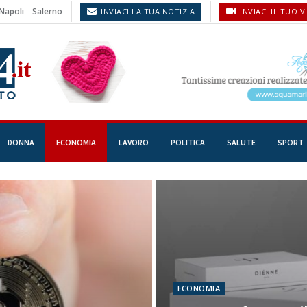
Napoli
Salerno
INVIACI LA TUA NOTIZIA
INVIACI IL TUO V
DONNA
ECONOMIA
LAVORO
POLITICA
SALUTE
SPORT
ECONOMIA