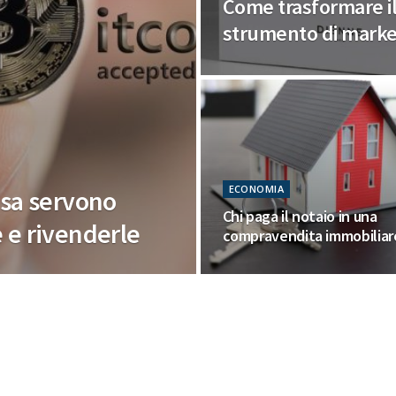
Come trasformare il
strumento di market
ECONOMIA
osa servono
Chi paga il notaio in una
 e rivenderle
compravendita immobiliar