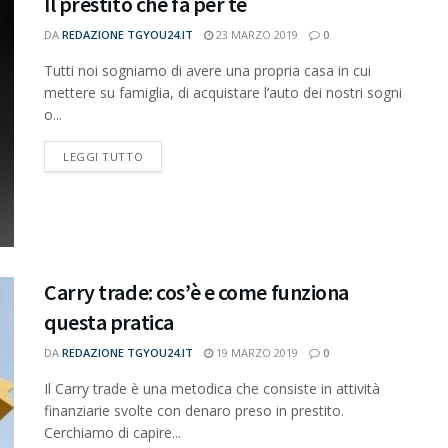
Il prestito che fa per te
DA
REDAZIONE TGYOU24.IT
23 MARZO 2019
0
Tutti noi sogniamo di avere una propria casa in cui
mettere su famiglia, di acquistare l’auto dei nostri sogni
o...
DETAILS
LEGGI TUTTO
Carry trade: cos’è e come funziona
questa pratica
DA
REDAZIONE TGYOU24.IT
19 MARZO 2019
0
Il Carry trade è una metodica che consiste in attività
finanziarie svolte con denaro preso in prestito.
Cerchiamo di capire...