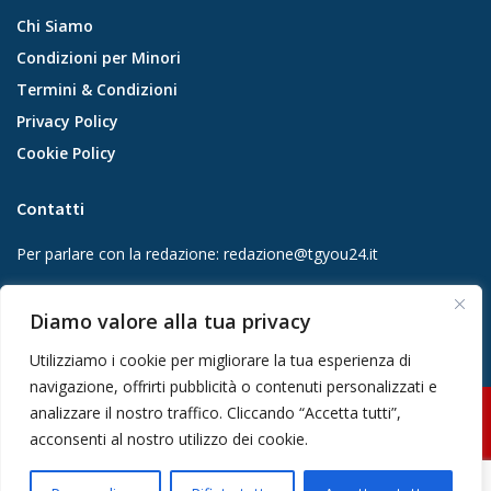
Chi Siamo
Condizioni per Minori
Termini & Condizioni
Privacy Policy
Cookie Policy
Contatti
Per parlare con la redazione:
redazione@tgyou24.it
Per la tua pubblicità:
info@gmgmediacompany.it
Diamo valore alla tua privacy
Utilizziamo i cookie per migliorare la tua esperienza di
navigazione, offrirti pubblicità o contenuti personalizzati e
analizzare il nostro traffico. Cliccando “Accetta tutti”,
© 2026 GMG Media Company Di Mossutti Gianluca | Sede legale: Corso
acconsenti al nostro utilizzo dei cookie.
Umberto Maddalena 25 - Cap 83030 - Venticano (AV) | P.IVA:
03234710642 | C.F: MSSGLC89D15L483O | REA: AV - 313130 | Domicilio