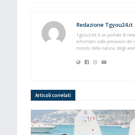
Redazione Tgyou24.it
Tgyou24.it è un portale di news
informato sulle previsioni del 
mondo della natura, degli anima
Articoli
correlati