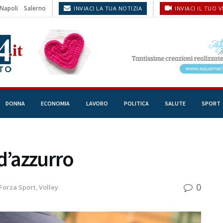
Napoli
Salerno
INVIACI LA TUA NOTIZIA
INVIACI IL TUO 
DONNA
ECONOMIA
LAVORO
POLITICA
SALUTE
SPORT
d’azzurro
0
Forza Sport
,
Volley