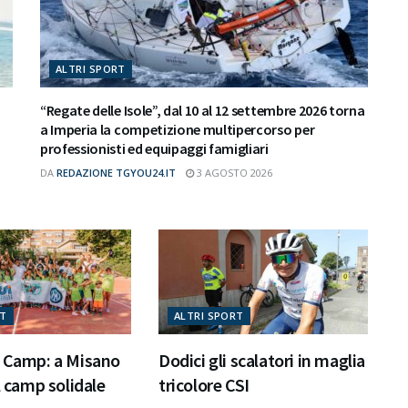
ALTRI SPORT
“Regate delle Isole”, dal 10 al 12 settembre 2026 torna
a Imperia la competizione multipercorso per
professionisti ed equipaggi famigliari
DA
REDAZIONE TGYOU24.IT
3 AGOSTO 2026
RT
ALTRI SPORT
t Camp: a Misano
Dodici gli scalatori in maglia
l camp solidale
tricolore CSI