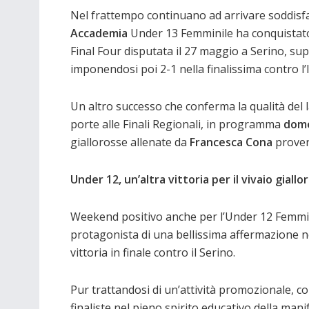
Nel frattempo continuano ad arrivare soddisfaz
Accademia
Under 13 Femminile ha conquistato il
Final Four disputata il 27 maggio a Serino, sup
imponendosi poi 2-1 nella finalissima contro l’
Un altro successo che conferma la qualità del l
porte alle Finali Regionali, in programma
dome
giallorosse allenate da
Francesca Cona
prover
Under 12, un’altra vittoria per il vivaio giallo
Weekend positivo anche per l’Under 12 Femmin
protagonista di una bellissima affermazione ne
vittoria in finale contro il Serino.
Pur trattandosi di un’attività promozionale, 
finaliste nel pieno spirito educativo della ma