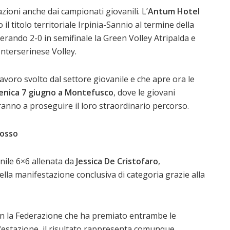
ioni anche dai campionati giovanili. L’
Antum Hotel
 titolo territoriale Irpinia-Sannio al termine della
erando 2-0 in semifinale la Green Volley Atripalda e
Interserinese Volley.
avoro svolto dal settore giovanile e che apre ora le
nica 7 giugno a Montefusco
, dove le giovani
anno a proseguire il loro straordinario percorso.
rosso
ile 6×6 allenata da
Jessica De Cristofaro
,
lla manifestazione conclusiva di categoria grazie alla
con la Federazione che ha premiato entrambe le
nifestazione, il risultato rappresenta comunque