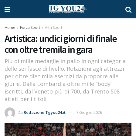
Home
Forza Sport
Altri Sport
Artistica: undici giorni di finale
con oltre tremila in gara
Più di mille medaglie in palio in ogni categoria
delle sei fasce di livello. Rotazioni agli attrezzi
per oltre diecimila esercizi da proporre alle
giurie. Dalla Lombardia oltre mille “body”
iscritti, dal Veneto più di 700, da Trento 508
atleti per i titoli.
Da
Redazione Tgyou24.it
7 Giugno 2026