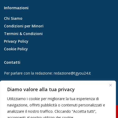
Informazioni
Chi Siamo
Condizioni per Minori
Termini & Condizioni
Privacy Policy
Cookie Policy
Contatti
Per parlare con la redazione:
redazione@tgyou24.it
Per la tua pubblicità:
info@gmgmediacompany.it
Diamo valore alla tua privacy
Utilizziamo i cookie per migliorare la tua esperienza di
navigazione, offrirti pubblicità o contenuti personalizzati e
analizzare il nostro traffico. Cliccando “Accetta tutti”,
© 2026 GMG Media Company Di Mossutti Gianluca | Sede legale: Corso
acconsenti al nostro utilizzo dei cookie.