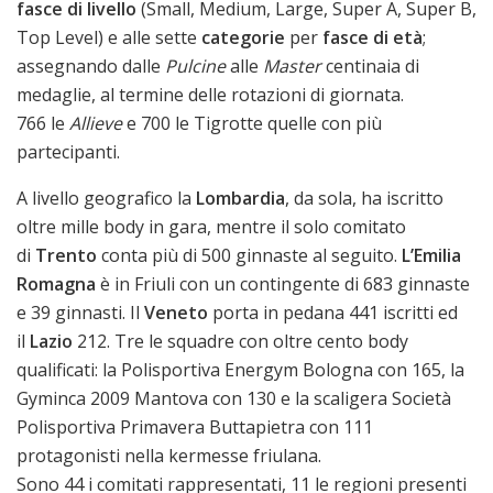
fasce di livello
(Small, Medium, Large, Super A, Super B,
Top Level) e alle sette
categorie
per
fasce di età
;
assegnando dalle
Pulcine
alle
Master
centinaia di
medaglie, al termine delle rotazioni di giornata.
766 le
Allieve
e 700 le Tigrotte quelle con più
partecipanti.
A livello geografico la
Lombardia
, da sola, ha iscritto
oltre mille body in gara, mentre il solo comitato
di
Trento
conta più di 500 ginnaste al seguito.
L’Emilia
Romagna
è in Friuli con un contingente di 683 ginnaste
e 39 ginnasti. Il
Veneto
porta in pedana 441 iscritti ed
il
Lazio
212. Tre le squadre con oltre cento body
qualificati: la Polisportiva Energym Bologna con 165, la
Gyminca 2009 Mantova con 130 e la scaligera Società
Polisportiva Primavera Buttapietra con 111
protagonisti nella kermesse friulana.
Sono 44 i comitati rappresentati, 11 le regioni presenti