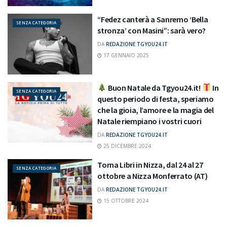
“Fedez canterà a Sanremo ‘Bella
SENZA CATEGORIA
stronza’ con Masini”: sarà vero?
DA
REDAZIONE TGYOU24.IT
17 GENNAIO 2025
Buon Natale da Tgyou24.it!
In
SENZA CATEGORIA
questo periodo di festa, speriamo
che la gioia, l’amore e la magia del
Natale riempiano i vostri cuori
DA
REDAZIONE TGYOU24.IT
25 DICEMBRE 2024
Torna Libri in Nizza, dal 24 al 27
SENZA CATEGORIA
ottobre a Nizza Monferrato (AT)
DA
REDAZIONE TGYOU24.IT
15 OTTOBRE 2024