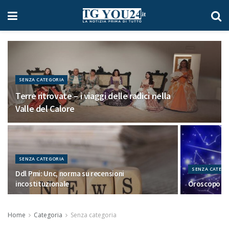
SENZA CATEGORIA
Terre ritrovate – i viaggi delle radici nella
Valle del Calore
SENZA CATEGORIA
SENZA CATEGO
Ddl Pmi: Unc, norma su recensioni
incostituzionale
Oroscopo de
Home
Categoria
Senza categoria