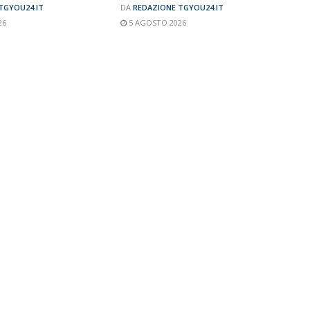
TGYOU24.IT
DA
REDAZIONE TGYOU24.IT
26
5 AGOSTO 2026