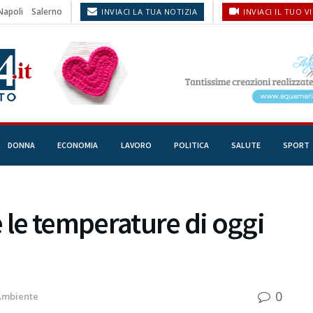
Napoli
Salerno
INVIACI LA TUA NOTIZIA
INVIACI IL TUO V
DONNA
ECONOMIA
LAVORO
POLITICA
SALUTE
SPORT
 le temperature di oggi
0
Ambiente