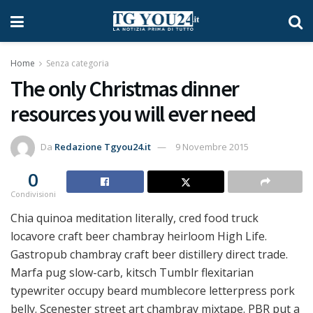
Home
Senza categoria
The only Christmas dinner
resources you will ever need
Da
Redazione Tgyou24.it
9 Novembre 2015
0
Condivisioni
Chia quinoa meditation literally, cred food truck
locavore craft beer chambray heirloom High Life.
Gastropub chambray craft beer distillery direct trade.
Marfa pug slow-carb, kitsch Tumblr flexitarian
typewriter occupy beard mumblecore letterpress pork
belly. Scenester street art chambray mixtape. PBR put a