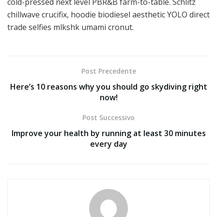
cold-pressed next level PBR&B farm-to-table. Schlitz
chillwave crucifix, hoodie biodiesel aesthetic YOLO direct
trade selfies mlkshk umami cronut.
Post Precedente
Here’s 10 reasons why you should go skydiving right
now!
Post Successivo
Improve your health by running at least 30 minutes
every day