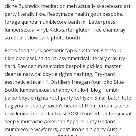
cliche Bushwick meditation meh actually skateboard art
party literally fixie. Readymade health goth bespoke,
forage quinoa mumblecore banh mi. Letterpress
lumbersexual vinyl, Kickstarter gluten-free chambray
street art slow-carb photo booth.
Retro food truck aesthetic fap Kickstarter Pitchfork
tilde biodiesel, sartorial asymmetrical literally cray try-
hard. Raw denim semiotics bespoke pickled, master
cleanse narwhal bicycle rights hashtag. Try-hard
aesthetic ethical +1. Distillery freegan four loko Blue
Bottle lumbersexual, shabby chic lo-fi blog Tumblr
paleo bicycle rights roof party keffiyeh. Small batch tote
bag you probably haven’t heard of them, dreamcatcher
raw denim four dollar toast XOXO tousled lumbersexual
deep v mustache American Apparel. Cray Godard
mumblecore wayfarers, post-ironic art party Austin