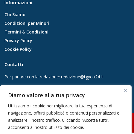
Informazioni
Chi Siamo
Condizioni per Minori
Termini & Condizioni
Privacy Policy
Cookie Policy
Contatti
Per parlare con la redazione:
redazione@tgyou24.it
Per la tua pubblicità:
info@gmgmediacompany.it
Diamo valore alla tua privacy
Utilizziamo i cookie per migliorare la tua esperienza di
navigazione, offrirti pubblicità o contenuti personalizzati e
analizzare il nostro traffico. Cliccando “Accetta tutti”,
© 2026 GMG Media Company Di Mossutti Gianluca | Sede legale: Corso
acconsenti al nostro utilizzo dei cookie.
Umberto Maddalena 25 - Cap 83030 - Venticano (AV) | P.IVA: