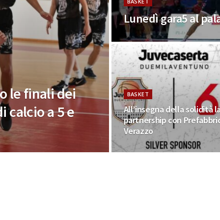
BASKET
Lunedì gara5 al pal
 le finali dei
BASKET
 calcio a 5 e
All’insegna della solidità l
partnership con Prefabbri
Verazzo