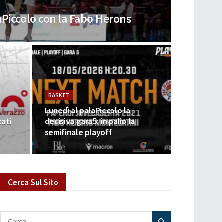
aPiccolo con la Fabo Herons
BASKET
a
Lunedì al palaPiccolo la
cati
decisiva gara5: in palio la
semifinale playoff
Cerca Sul Sito