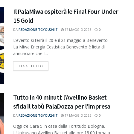
Il PalaMiwa ospiterà le Final Four Under
15 Gold
DA
REDAZIONE TGYOU24.IT
17 MAGGIO 2026
0
L’evento si terrà il 20 e il 21 maggio a Benevento
La Miwa Energia Cestistica Benevento è lieta di
annunciare che il...
DETAILS
LEGGI TUTTO
Tutto in 40 minuti: l’Avellino Basket
sfida il tabù PalaDozza per l’impresa
DA
REDAZIONE TGYOU24.IT
17 MAGGIO 2026
0
Oggi c’è Gara 5 in casa della Fortitudo Bologna.
L'Unicusano Avellino Basket alle ore 18.00 torna a