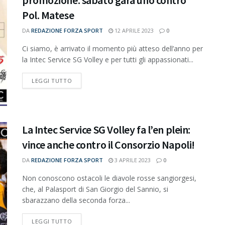
promozione: sabato gara uno contro
Pol. Matese
DA
REDAZIONE FORZA SPORT
12 APRILE 2023
0
Ci siamo, è arrivato il momento più atteso dell’anno per
la Intec Service SG Volley e per tutti gli appassionati...
DETAILS
LEGGI TUTTO
La Intec Service SG Volley fa l’en plein:
vince anche contro il Consorzio Napoli!
DA
REDAZIONE FORZA SPORT
3 APRILE 2023
0
Non conoscono ostacoli le diavole rosse sangiorgesi,
che, al Palasport di San Giorgio del Sannio, si
sbarazzano della seconda forza...
DETAILS
LEGGI TUTTO