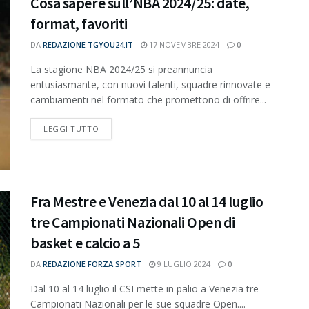
Cosa sapere sull’NBA 2024/25: date,
format, favoriti
DA
REDAZIONE TGYOU24.IT
17 NOVEMBRE 2024
0
La stagione NBA 2024/25 si preannuncia
entusiasmante, con nuovi talenti, squadre rinnovate e
cambiamenti nel formato che promettono di offrire...
DETAILS
LEGGI TUTTO
Fra Mestre e Venezia dal 10 al 14 luglio
tre Campionati Nazionali Open di
basket e calcio a 5
DA
REDAZIONE FORZA SPORT
9 LUGLIO 2024
0
Dal 10 al 14 luglio il CSI mette in palio a Venezia tre
Campionati Nazionali per le sue squadre Open....