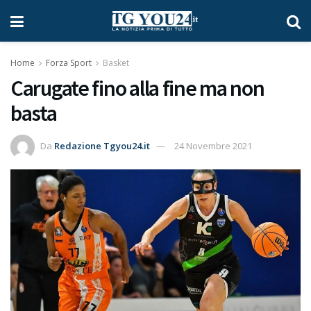
Home
Forza Sport
Basket
Carugate fino alla fine ma non
basta
Da
Redazione Tgyou24.it
24 Novembre 2021