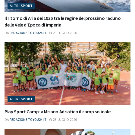
ALTRI SPORT
Il ritorno di Aria del 1935 tra le regine del prossimo raduno
delle Vele d’Epoca di Imperia
DA
REDAZIONE TGYOU24.IT
29 LUGLIO 2026
ALTRI SPORT
Play Sport Camp: a Misano Adriatico il camp solidale
DA
REDAZIONE TGYOU24.IT
28 LUGLIO 2026