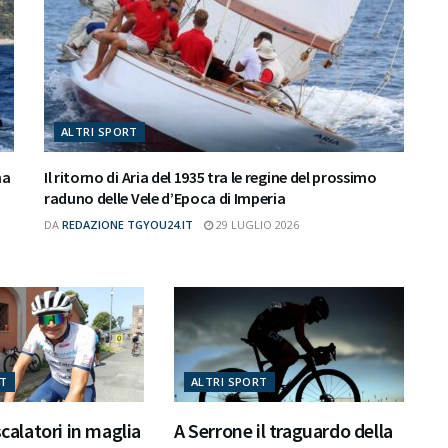
ALTRI SPORT
na
Il ritorno di Aria del 1935 tra le regine del prossimo
raduno delle Vele d’Epoca di Imperia
DA
REDAZIONE TGYOU24.IT
29 LUGLIO 2026
RT
ALTRI SPORT
scalatori in maglia
A Serrone il traguardo della