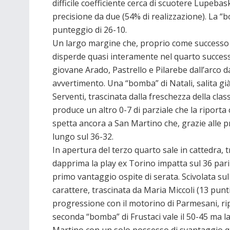
difficile coefficiente cerca di scuotere Lupebas
precisione da due (54% di realizzazione). La “bom
punteggio di 26-10.
Un largo margine che, proprio come successo o
disperde quasi interamente nel quarto successi
giovane Arado, Pastrello e Pilarebe dall’arco 
avvertimento. Una “bomba” di Natali, salita già 
Serventi, trascinata dalla freschezza della clas
produce un altro 0-7 di parziale che la riporta
spetta ancora a San Martino che, grazie alle pro
lungo sul 36-32.
In apertura del terzo quarto sale in cattedra, tr
dapprima la play ex Torino impatta sul 36 pari po
primo vantaggio ospite di serata. Scivolata su
carattere, trascinata da Maria Miccoli (13 punti
progressione con il motorino di Parmesani, rip
seconda “bomba” di Frustaci vale il 50-45 ma la
Martino con un solo possesso di svantaggio qu