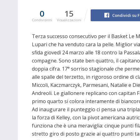
0
15
Condividi su 
Condivisioni
Visualizzazioni
Terza successo consecutivo per il Basket Le Mu
Lupari che ha venduto cara la pelle. Miglior via
sfida giovedì 24 marzo alle 18 contro la Passa
compagne. Sono state ben quattro, il capitano, 
doppia cifra. 17° sorriso stagionale che perme
alle spalle del terzetto, in rigoroso ordine di c
Miccoli, Kaczmarczyk, Parmesani, Natalie e Diet
Andreoli. Le giallonere replicano con capitan Fi
primo quarto si colora interamente di biancoro
Ad inaugurare il punteggio ci pensa una tripla 
la forza di Kelley, con la pivot americana autric
funziona che è una meraviglia: cinque punti fila
stretto giro di posto grazie ai quattro punti ta