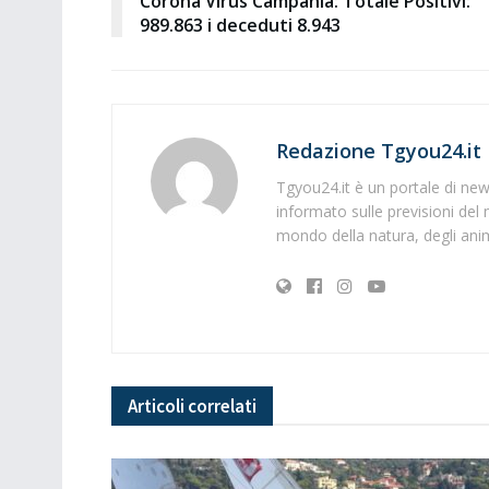
Corona Virus Campania: Totale Positivi:
989.863 i deceduti 8.943
Redazione Tgyou24.it
Tgyou24.it è un portale di news
informato sulle previsioni del 
mondo della natura, degli anima
Articoli
correlati