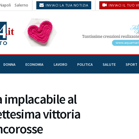
Napoli
Salerno
INVIACI LA TUA NOTIZIA
INVIACI IL TUO V
DONNA
ECONOMIA
LAVORO
POLITICA
SALUTE
SPORT
 implacabile al
ettesima vittoria
ancorosse