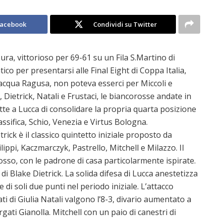
Facebook
Condividi su Twitter
ra, vittorioso per 69-61 su un Fila S.Martino di
tico per presentarsi alle Final Eight di Coppa Italia,
lacqua Ragusa, non poteva esserci per Miccoli e
Dietrick, Natali e Frustaci, le biancorosse andate in
tte a Lucca di consolidare la propria quarta posizione
lassifica, Schio, Venezia e Virtus Bologna.
rick è il classico quintetto iniziale proposto da
lippi, Kaczmarczyk, Pastrello, Mitchell e Milazzo. Il
sso, con le padrone di casa particolarmente ispirate.
di Blake Dietrick. La solida difesa di Lucca anestetizza
e di soli due punti nel periodo iniziale. L’attacco
ti di Giulia Natali valgono l’8-3, divario aumentato a
rgati Gianolla. Mitchell con un paio di canestri di