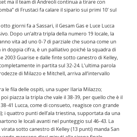
ket ma il team di Andreoli continua a tirare con
ba” di Frustaci fa calare il sipario sui primi 10’ sul
tto giorni fa a Sassari, il Gesam Gas e Luce Lucca
vo. Dopo un’altra tripla della numero 19 locale, la
danno vita ad uno 0-7 di parziale che suona come un
in doppia cifra, è un palliativo poiché la squadra di
se 2003 Guarise e dalle finte sotto canestro di Kelley,
 completamente in partita sul 32-24. L’ultima parola
dezze di Milazzo e Mitchell, arriva all’intervallo
a le fila delle ospiti, una super Ilaria Milazzo;
i piazza la tripla che vale il 38-39, per quello che è il
l 38-41 Lucca, come di consueto, reagisce con grande
); i quattro punti dell’ala triestina, supportata da una
artono le locali avanti nel punteggio sul 46-43. La
 virata sotto canestro di Kelley (13 punti) manda San
ando mancano dieci minuti alla sirena finale.