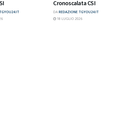
SI
Cronoscalata CSI
TGYOU24.IT
DA
REDAZIONE TGYOU24.IT
26
18 LUGLIO 2026