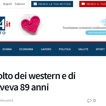
a
Napoli
Salerno
INVIACI LA TUA NOTIZIA
INVIACI IL TU
DONNA
ECONOMIA
LAVORO
POLITICA
SALUTE
SPORT
olto dei western e di
aveva 89 anni
0
Attualità