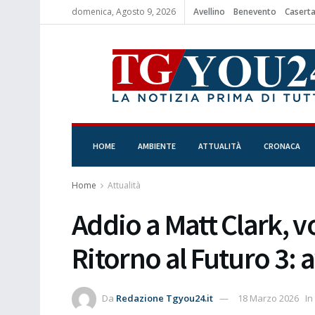
domenica, Agosto 9, 2026
Avellino
Benevento
Casert
HOME
AMBIENTE
ATTUALITÀ
CRONACA
Home
Attualità
Addio a Matt Clark, v
Ritorno al Futuro 3: 
Da
Redazione Tgyou24.it
18 Marzo 2026
In