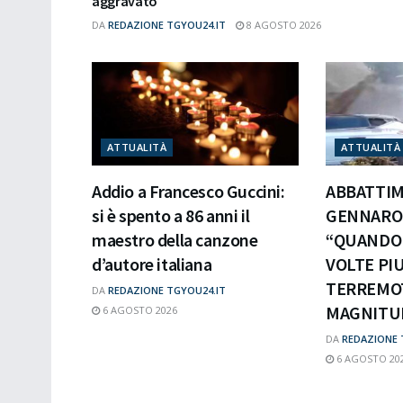
aggravato
DA
REDAZIONE TGYOU24.IT
8 AGOSTO 2026
ATTUALITÀ
ATTUALITÀ
Addio a Francesco Guccini:
ABBATTIM
si è spento a 86 anni il
GENNARO 
maestro della canzone
“QUANDO 
d’autore italiana
VOLTE PIU
TERREMOT
DA
REDAZIONE TGYOU24.IT
MAGNITUD
6 AGOSTO 2026
DA
REDAZIONE 
6 AGOSTO 20