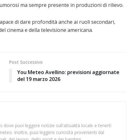
ù rumorosi ma sempre presente in produzioni di rilievo.
apace di dare profondità anche ai ruoli secondari,
del cinema e della televisione americana.
Post Successivo
You Meteo Avellino: previsioni aggiornate
del 19 marzo 2026
 dove puoi leggere notizie sull'attualità locale e tenerti
meteo. Inoltre, puoi leggere curiosità provenienti dal
li, del lavoro, dello sport e dei bambini.