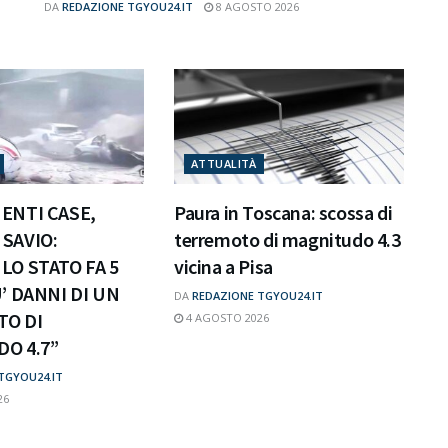
DA
REDAZIONE TGYOU24.IT
8 AGOSTO 2026
ATTUALITÀ
ENTI CASE,
Paura in Toscana: scossa di
SAVIO:
terremoto di magnitudo 4.3
LO STATO FA 5
vicina a Pisa
’ DANNI DI UN
DA
REDAZIONE TGYOU24.IT
O DI
4 AGOSTO 2026
O 4.7”
TGYOU24.IT
26