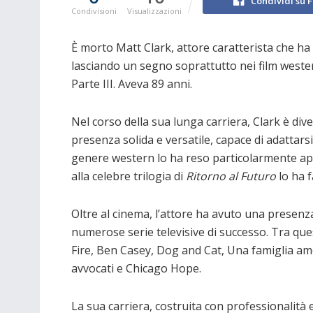
Condividi su 
Condivisioni
Visualizzazioni
È morto
Matt Clark
, attore caratterista che ha
lasciando un segno soprattutto nei film weste
Parte III
. Aveva 89 anni.
Nel corso della sua lunga carriera, Clark è dive
presenza solida e versatile, capace di adattarsi 
genere western lo ha reso particolarmente ap
alla celebre trilogia di
Ritorno al Futuro
lo ha 
Oltre al cinema, l’attore ha avuto una presen
numerose serie televisive di successo. Tra qu
Fire
,
Ben Casey
,
Dog and Cat
,
Una famiglia am
avvocati
e
Chicago Hope
.
La sua carriera, costruita con professionalità