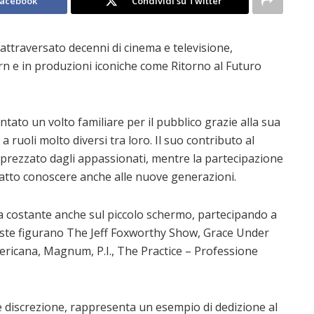
Facebook
Condividi su Twitter
 attraversato decenni di cinema e televisione,
rn e in produzioni iconiche come
Ritorno al Futuro
ntato un volto familiare per il pubblico grazie alla sua
a ruoli molto diversi tra loro. Il suo contributo al
prezzato dagli appassionati, mentre la partecipazione
fatto conoscere anche alle nuove generazioni.
za costante anche sul piccolo schermo, partecipando a
este figurano
The Jeff Foxworthy Show
,
Grace Under
ericana
,
Magnum, P.I.
,
The Practice – Professione
 e discrezione, rappresenta un esempio di dedizione al