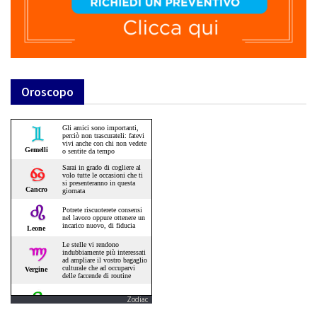
Oroscopo
Zodiac