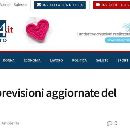
Napoli
Salerno
INVIACI LA TUA NOTIZIA
INVIACI IL TUO 
DONNA
ECONOMIA
LAVORO
POLITICA
SALUTE
SPORT
previsioni aggiornate del
0
n
Ambiente