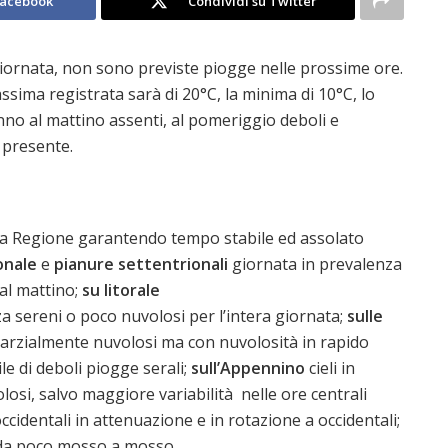
Facebook
Condividi su Twitter
 giornata, non sono previste piogge nelle prossime ore.
sima registrata sarà di 20°C, la minima di 10°C, lo
anno al mattino assenti, al pomeriggio deboli e
 presente.
 la Regione garantendo tempo stabile ed assolato
onale
e
pianure settentrionali
giornata in prevalenza
al mattino;
su litorale
za sereni o poco nuvolosi per l’intera giornata;
sulle
parzialmente nuvolosi ma con nuvolosità in rapido
e di deboli piogge serali;
sull’Appennino
cieli in
si, salvo maggiore variabilità nelle ore centrali
ccidentali in attenuazione e in rotazione a occidentali;
e da poco mosso a mosso.