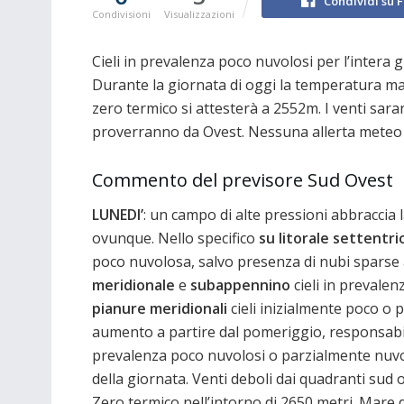
Condividi su 
Condivisioni
Visualizzazioni
Cieli in prevalenza poco nuvolosi per l’intera
Durante la giornata di oggi la temperatura mas
zero termico si attesterà a 2552m. I venti sar
proverranno da Ovest. Nessuna allerta meteo
Commento del previsore Sud Ovest
LUNEDI’
: un campo di alte pressioni abbraccia
ovunque. Nello specifico
su litorale settentri
poco nuvolosa, salvo presenza di nubi sparse 
meridionale
e
subappennino
cieli in prevalen
pianure meridionali
cieli inizialmente poco o 
aumento a partire dal pomeriggio, responsabil
prevalenza poco nuvolosi o parzialmente nuvolo
della giornata. Venti deboli dai quadranti sud o
Zero termico nell’intorno di 2650 metri. Mar