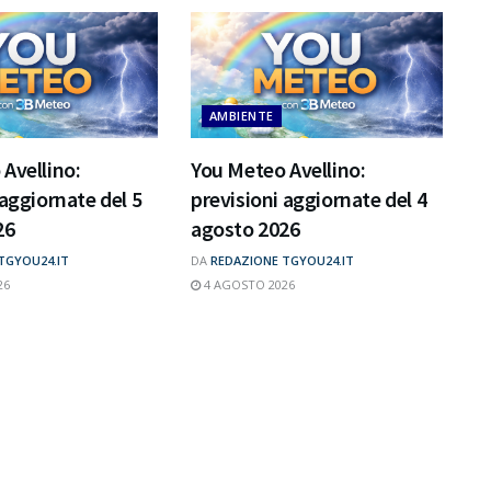
AMBIENTE
Avellino:
You Meteo Avellino:
 aggiornate del 5
previsioni aggiornate del 4
26
agosto 2026
TGYOU24.IT
DA
REDAZIONE TGYOU24.IT
26
4 AGOSTO 2026