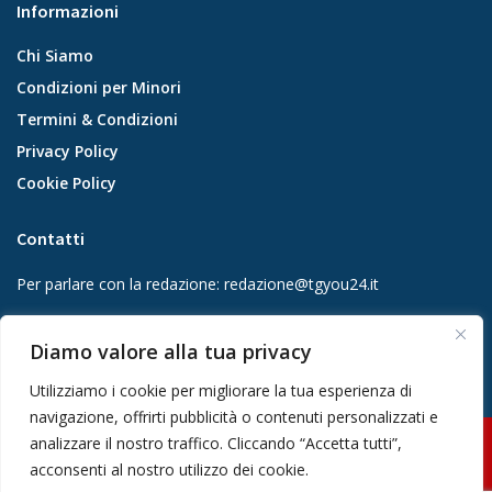
Informazioni
Chi Siamo
Condizioni per Minori
Termini & Condizioni
Privacy Policy
Cookie Policy
Contatti
Per parlare con la redazione:
redazione@tgyou24.it
Per la tua pubblicità:
info@gmgmediacompany.it
Diamo valore alla tua privacy
Utilizziamo i cookie per migliorare la tua esperienza di
navigazione, offrirti pubblicità o contenuti personalizzati e
analizzare il nostro traffico. Cliccando “Accetta tutti”,
© 2026 GMG Media Company Di Mossutti Gianluca | Sede legale: Corso
acconsenti al nostro utilizzo dei cookie.
Umberto Maddalena 25 - Cap 83030 - Venticano (AV) | P.IVA: