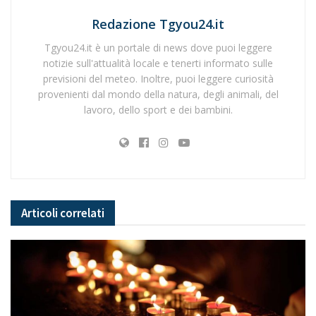
Redazione Tgyou24.it
Tgyou24.it è un portale di news dove puoi leggere
notizie sull'attualità locale e tenerti informato sulle
previsioni del meteo. Inoltre, puoi leggere curiosità
provenienti dal mondo della natura, degli animali, del
lavoro, dello sport e dei bambini.
Articoli
correlati