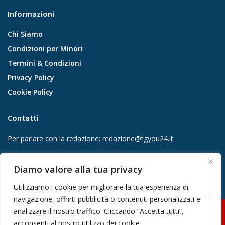
Informazioni
Chi Siamo
Condizioni per Minori
Termini & Condizioni
Privacy Policy
Cookie Policy
Contatti
Per parlare con la redazione:
redazione@tgyou24.it
Per la tua pubblicità:
info@gmgmediacompany.it
Diamo valore alla tua privacy
Utilizziamo i cookie per migliorare la tua esperienza di
navigazione, offrirti pubblicità o contenuti personalizzati e
analizzare il nostro traffico. Cliccando “Accetta tutti”,
© 2026 GMG Media Company Di Mossutti Gianluca | Sede legale: Corso
acconsenti al nostro utilizzo dei cookie.