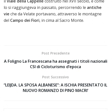
il
Viale della Cappelle
costruito nel XVII secolo, e come
lo si raggiungeva in passato, percorrendo le
antiche
vie
che da Velate portavano, attraverso le montagne
del
Campo dei Fiori
, in cima al Sacro Monte.
Post Precedente
A Foligno La Francescana ha assegnati i titoli nazionali
CSI di Cicloturismo d’epoca
Post Successivo
“LEIJDA. LA SPOSA ALBANESE”: A ISCHIA PRESENTATO IL
NUOVO ROMANZO DI PINO MACRI’