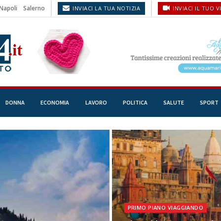
Napoli
Salerno
INVIACI LA TUA NOTIZIA
INVIACI IL TUO V
DONNA
ECONOMIA
LAVORO
POLITICA
SALUTE
SPORT
PRIMO PIANO VIAGGIANDO