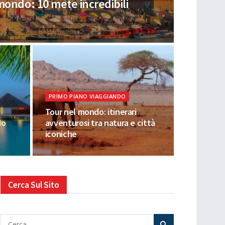
mondo: 10 mete incredibili
PRIMO PIANO VIAGGIANDO
Tour nel mondo: itinerari
do
avventurosi tra natura e città
iconiche
Cerca Sul Sito