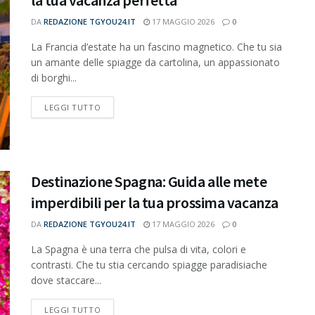
la tua vacanza perfetta
DA
REDAZIONE TGYOU24.IT
17 MAGGIO 2026
0
La Francia d’estate ha un fascino magnetico. Che tu sia
un amante delle spiagge da cartolina, un appassionato
di borghi...
DETAILS
LEGGI TUTTO
Destinazione Spagna: Guida alle mete
imperdibili per la tua prossima vacanza
DA
REDAZIONE TGYOU24.IT
17 MAGGIO 2026
0
La Spagna è una terra che pulsa di vita, colori e
contrasti. Che tu stia cercando spiagge paradisiache
dove staccare...
DETAILS
LEGGI TUTTO