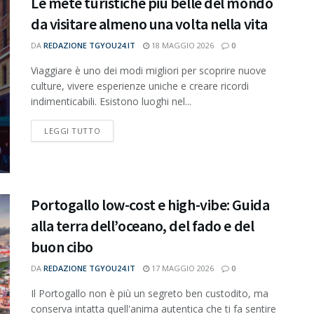
Le mete turistiche più belle del mondo
da visitare almeno una volta nella vita
DA
REDAZIONE TGYOU24.IT
18 MAGGIO 2026
0
Viaggiare è uno dei modi migliori per scoprire nuove
culture, vivere esperienze uniche e creare ricordi
indimenticabili. Esistono luoghi nel...
DETAILS
LEGGI TUTTO
Portogallo low-cost e high-vibe: Guida
alla terra dell’oceano, del fado e del
buon cibo
DA
REDAZIONE TGYOU24.IT
17 MAGGIO 2026
0
Il Portogallo non è più un segreto ben custodito, ma
conserva intatta quell'anima autentica che ti fa sentire