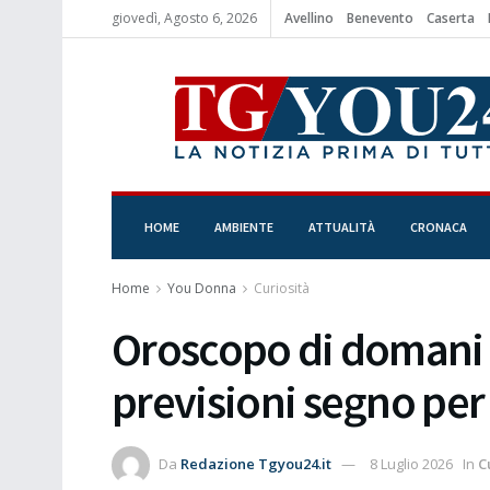
giovedì, Agosto 6, 2026
Avellino
Benevento
Caserta
HOME
AMBIENTE
ATTUALITÀ
CRONACA
Home
You Donna
Curiosità
Oroscopo di domani 9 
previsioni segno per
Da
Redazione Tgyou24.it
8 Luglio 2026
In
C