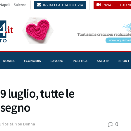
Napoli
Salerno
INVIACI LA TUA NOTIZIA
INVIACI IL TUO V
DONNA
ECONOMIA
LAVORO
POLITICA
SALUTE
SPORT
luglio, tutte le
 segno
0
uriosità
,
You Donna