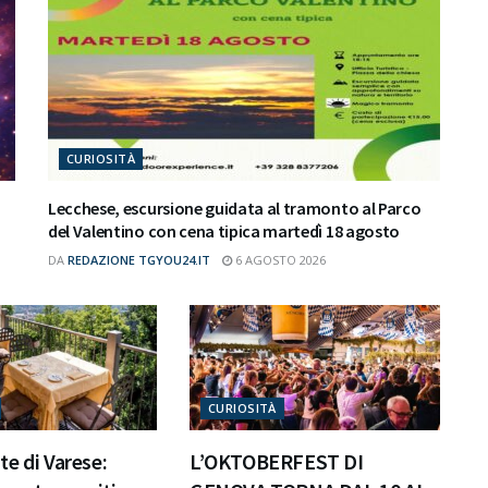
CURIOSITÀ
Lecchese, escursione guidata al tramonto al Parco
del Valentino con cena tipica martedì 18 agosto
DA
REDAZIONE TGYOU24.IT
6 AGOSTO 2026
CURIOSITÀ
e di Varese:
L’OKTOBERFEST DI