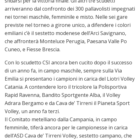
sfidarsi per la vittoria finale. Gli altri tre scudetti
arriveranno dal confronto dei 300 pallavolisti impegnati
nei tornei maschile, femminile e misto. Nelle sei gare
previste nel torneo a girone unico, a difendere i colori
emiliani c’è il sestetto modenese dell’Arci Savignano,
che affronterà Monteluce Perugia, Paesana Valle Po
Cuneo, e Fiesse Brescia.
Con lo scudetto CSI ancora ben cucito dopo il successo
di un anno fa, in campo maschile, sempre sulla Via
Emilia si presentano i campioni in carica del Liotri Volley
Catania. A contendere loro il tricolore la Polisportiva
Rapid Ravenna, Bandito Sportgente Alba, il Volley
Adrara Bergamo e da Cava de’ Tirreni il Pianeta Sport
Volley, un anno fa terzi.
Il Comitato metelliano dalla Campania, in campo
femminile, tiferà ancora per le campionesse in carica
dell’ASD Cava de’ Tirreni Volley, sestetto campano, che