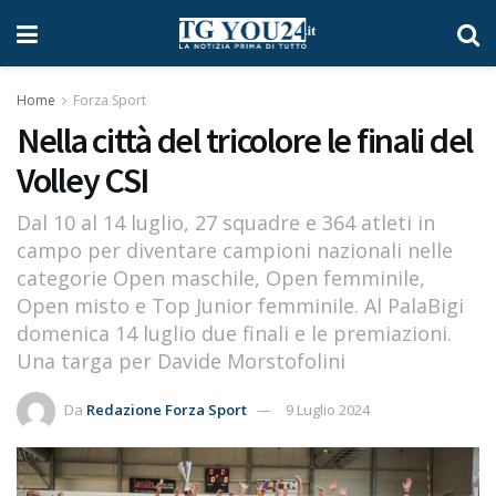
Home
Forza Sport
Nella città del tricolore le finali del
Volley CSI
Dal 10 al 14 luglio, 27 squadre e 364 atleti in
campo per diventare campioni nazionali nelle
categorie Open maschile, Open femminile,
Open misto e Top Junior femminile. Al PalaBigi
domenica 14 luglio due finali e le premiazioni.
Una targa per Davide Morstofolini
Da
Redazione Forza Sport
9 Luglio 2024