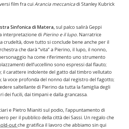
ersi film fra cui
Arancia meccanica
di Stanley Kubrick
stra Sinfonica di Matera,
sul palco
salirà Geppi
a interpretazione di
Pierino e il lupo.
Narratrice
a crudeltà, dove tutto si conclude bene anche per il
hestra che darà “vita” a Pierino, il lupo, il nonno,
 Ogni personaggio ha come riferimento uno strumento
 svolazzamenti dell’uccellino sono espressi dal flauto;
 il carattere indolente del gatto dal timbro vellutato
; la voce profonda del nonno dal registro del fagotto;
cedere saltellante di Pierino da tutta la famiglia degli
ari dei fucili, dai timpani e dalla grancassa.
iari e Pietro Mianiti sul podio, l’appuntamento di
ro per il pubblico della città dei Sassi. Un regalo che
 sold-out
che gratifica il lavoro che abbiamo sin qui