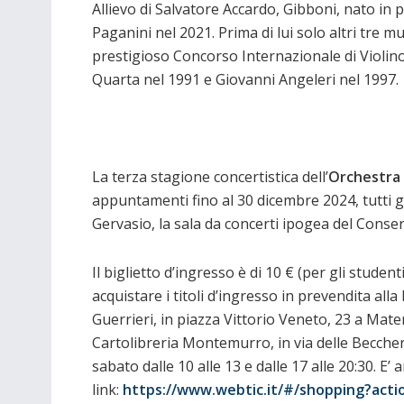
Allievo di Salvatore Accardo, Gibboni, nato in p
Paganini nel 2021. Prima di lui solo altri tre m
prestigioso Concorso Internazionale di Violin
Quarta nel 1991 e Giovanni Angeleri nel 1997.
La terza stagione concertistica dell’
Orchestra 
appuntamenti fino al 30 dicembre 2024, tutti gl
Gervasio, la sala da concerti ipogea del Conse
Il biglietto d’ingresso è di 10 € (per gli studen
acquistare i titoli d’ingresso in prevendita al
Guerrieri, in piazza Vittorio Veneto, 23 a Matera
Cartolibreria Montemurro, in via delle Beccheri
sabato dalle 10 alle 13 e dalle 17 alle 20:30. E’ 
link:
https://www.webtic.it/#/shopping?acti