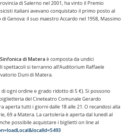
rovincia di Salerno nel 2001, ha vinto il Premio
usicisti italiani avevano conquistato il primo posto al
o di Genova: il suo maestro Accardo nel 1958, Massimo
Sinfonica di Matera
è composta da undici
i spettacoli si terranno all’Auditorium Raffaele
rvatorio Duni di Matera.
ti di ogni ordine e grado ridotto di 5 €). Si possono
la biglietteria del Cineteatro Comunale Gerardo
 aperta tutti i giorni dalle 18 alle 21. O recandosi alla
e, 69 a Matera. La cartoleria è aperta dal lunedì al
anche possibile acquistare i biglietti on line al
on=loadLocal&localId=5493