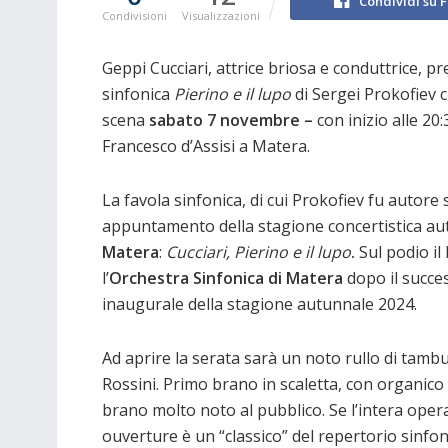
Condividi su 
Condivisioni
Visualizzazioni
Geppi Cucciari, attrice briosa e conduttrice, pr
sinfonica
Pierino e il lupo
di Sergei Prokofiev c
scena
sabato 7 novembre –
con inizio alle 20
Francesco d’Assisi a Matera.
La favola sinfonica, di cui Prokofiev fu autore 
appuntamento della stagione concertistica aut
Matera
:
Cucciari, Pierino e il lupo
.
Sul podio il
l’
Orchestra Sinfonica di Matera
dopo il succe
inaugurale della stagione autunnale 2024.
Ad aprire la serata sarà un noto rullo di tambu
Rossini. Primo brano in scaletta, con organico
brano molto noto al pubblico. Se l’intera oper
ouverture è un “classico” del repertorio sinfon