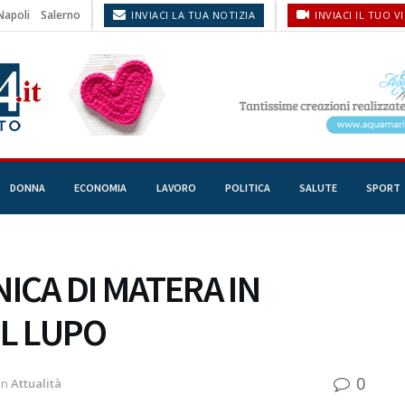
Napoli
Salerno
INVIACI LA TUA NOTIZIA
INVIACI IL TUO V
DONNA
ECONOMIA
LAVORO
POLITICA
SALUTE
SPORT
ICA DI MATERA IN
IL LUPO
0
In
Attualità