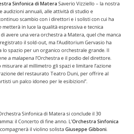
stra Sinfonica di Matera
Saverio Vizziello – la nostra
 audizioni annuali, alle attività di studio e
ontinuo scambio con i direttori e i solisti con cui ha
o
metterà in luce la qualità espressiva e tecnica
 di avere una vera orchestra a Matera, quel che manca
egistrato il sold-out, ma l’Auditorium Gervasio ha
a lo spazio per un organico orchestrale grande. Il
iene a malapena l’Orchestra e il podio del direttore.
isurare al millimetro gli spazi e limitare l’azione
azione del restaurato Teatro Duni, per offrire al
isti un palco idoneo per le esibizioni”.
rchestra Sinfonica di Matera si conclude il 30
ma: il Concerto di fine anno. L’
Orchestra Sinfonica
compagnerà il violino solista
Giuseppe Gibboni
.