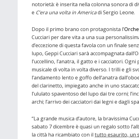
notorietà: è inserita nella colonna sonora di div
e
C’era una volta in America
di Sergio Leone.
Dopo il primo brano con protagonista l’
Orche
Cucciari per dare vita a una sua personalissim
d’eccezione di questa favola con un finale senz
lupo, Geppi Cucciari sarà accompagnata dall’Orc
l’uccellino, l’anatra, il gatto e i cacciatori.
musicale di volta in volta diverso. I trilli e gli
l’andamento lento e goffo dell’anatra dall’oboe;
del clarinetto, impiegato anche in uno staccato
l’ululato spaventoso del lupo dai tre corni; l’in
archi; l’arrivo dei cacciatori dai legni e dagli sp
“La grande musica d’autore, la bravissima Cucc
sabato 7 dicembre è quasi un regalo sotto l’albe
la città ha ricambiato con il
tutto esaurito, un