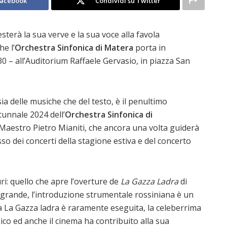
Facebook
Condividi su Twitter
esterà la sua verve e la sua voce alla favola
he l’
Orchestra Sinfonica di Matera
porta
in
:30 – all’Auditorium Raffaele Gervasio, in piazza San
sia delle musiche che del testo, è il penultimo
unnale 2024 dell’
Orchestra Sinfonica di
 Maestro Pietro Mianiti, che ancora una volta guiderà
sso dei concerti della stagione estiva e del concerto
ri: quello che apre l’overture de
La Gazza Ladra
di
 grande, l’introduzione strumentale rossiniana è un
a La Gazza ladra è raramente eseguita, la celeberrima
ico ed anche il cinema ha contribuito alla sua