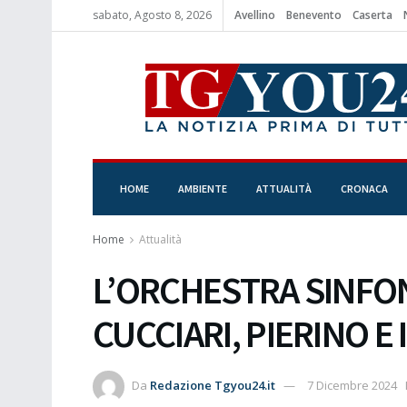
sabato, Agosto 8, 2026
Avellino
Benevento
Caserta
HOME
AMBIENTE
ATTUALITÀ
CRONACA
Home
Attualità
L’ORCHESTRA SINFON
CUCCIARI, PIERINO E 
Da
Redazione Tgyou24.it
7 Dicembre 2024