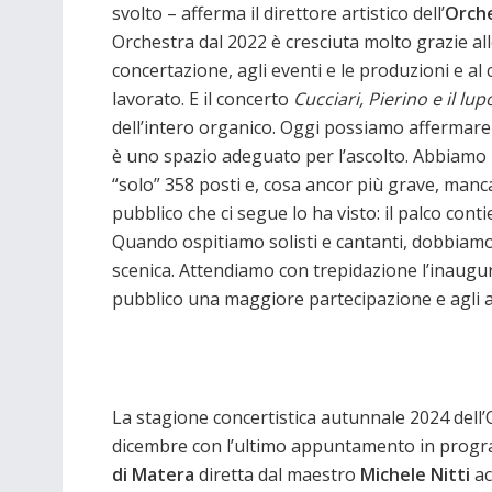
svolto – afferma il direttore artistico dell’
Orche
Orchestra dal 2022 è cresciuta molto grazie alle
concertazione, agli eventi e le produzioni e al c
lavorato. E il concerto
Cucciari, Pierino e il lup
dell’intero organico. Oggi possiamo affermare
è uno spazio adeguato per l’ascolto. Abbiamo r
“solo” 358 posti e, cosa ancor più grave, manc
pubblico che ci segue lo ha visto: il palco cont
Quando ospitiamo solisti e cantanti, dobbiamo m
scenica. Attendiamo con trepidazione l’inaugur
pubblico una maggiore partecipazione e agli art
La stagione concertistica autunnale 2024 dell’O
dicembre con l’ultimo appuntamento in program
di Matera
diretta dal maestro
Michele Nitti
ac