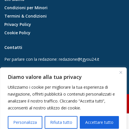
Condizioni per Minori
Termini & Condizioni
Privacy Policy
Cookie Policy
Contatti
Per parlare con la redazione:
redazione@tgyou24.it
Per la tua pubblicità:
info@gmgmediacompany.it
Diamo valore alla tua privacy
Utilizziamo i cookie per migliorare la tua esperienza di
navigazione, offrirti pubblicità o contenuti personalizzati e
analizzare il nostro traffico. Cliccando “Accetta tutti”,
© 2026 GMG Media Company Di Mossutti Gianluca | Sede legale: Corso
acconsenti al nostro utilizzo dei cookie.
Umberto Maddalena 25 - Cap 83030 - Venticano (AV) | P.IVA:
03234710642 | C.F: MSSGLC89D15L483O | REA: AV - 313130 | Domicilio
Personalizza
Rifiuta tutto
Accettare tutto
digitale: gmgmediacompany@pec.it