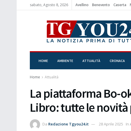
sabato, Agosto 8, 2026
Avellino
Benevento
Caserta
HOME
AMBIENTE
ATTUALITÀ
CRONACA
Home
Attualità
La piattaforma Bo-ok
Libro: tutte le novità 
Da
Redazione Tgyou24.it
28 Aprile 2025
In