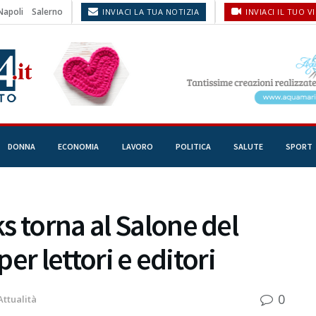
Napoli
Salerno
INVIACI LA TUA NOTIZIA
INVIACI IL TUO V
DONNA
ECONOMIA
LAVORO
POLITICA
SALUTE
SPORT
s torna al Salone del
per lettori e editori
0
Attualità