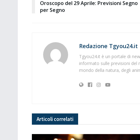
Oroscopo del 29 Aprile: Previsioni Segno
per Segno
Redazione Tgyou24.it
Tgyou24.it è un portale di news
informato sulle previsioni del 
mondo della natura, degli anima
Articoli
correlati