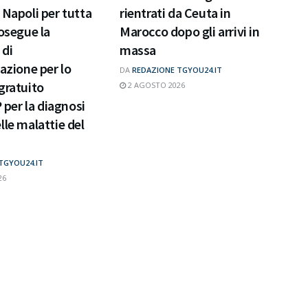
 Napoli per tutta
rientrati da Ceuta in
rosegue la
Marocco dopo gli arrivi in
di
massa
zazione per lo
DA
REDAZIONE TGYOU24.IT
gratuito
2 AGOSTO 2026
er la diagnosi
lle malattie del
TGYOU24.IT
26