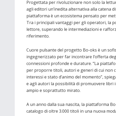
Progettata per rivoluzionare non solo la lettu
agli editori un’inedita alternativa alla catena d
piattaforma è un ecosistema pensato per metter
Tra i principali vantaggi per gli operatori, la po
lettore, superando le intermediazioni e rafforz
riferimento.
Cuore pulsante del progetto Bo-oks è un sofistic
ingegnerizzato per far incontrare l’offerta degli 
connessioni profonde e durature. “La piattaform
per proporre titoli, autori e generi di cui non
interessi e stato d’animo del momento”, spiega 
e agli autori la possibilità di promuovere libr
ampio e soprattutto mirato.
A un anno dalla sua nascita, la piattaforma Bo
catalogo di oltre 3.000 titoli in una nuova moda