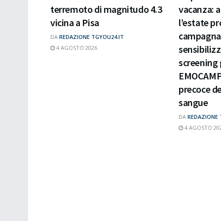
terremoto di magnitudo 4.3
vacanza: a
vicina a Pisa
l’estate p
campagna 
DA
REDAZIONE TGYOU24.IT
sensibiliz
4 AGOSTO 2026
screening 
EMOCAMP p
precoce de
sangue
DA
REDAZIONE 
4 AGOSTO 20