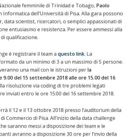
 Nazionale femminile di Trinidad e Tobago,
Paolo
in Informatica dell’Università di Pisa. Alla gara possono
data scientist, ricercatori, o semplici appassionati di
ione entusiasmo e resistenza. Per essere ammessi alla
i qualificazione.
nge è registrare il team a
questo link
. La
 formato da un minimo di 3 a un massimo di 5 persone.
ceveranno una mail con le istruzioni per
la
re 9.00 del 15 settembre 2018 alle ore 15.00 del 16
lla risoluzione via coding di tre problemi legati
ere inviati entro le ore 15:00 del 16 settembre 2018.
errà il 12 e il 13 ottobre 2018 presso l’auditorium della
di Commercio di Pisa. All’inizio della data challenge
i che saranno messi a disposizione dei team e le
ipanti avranno a disposizione 30 ore per l’invio della