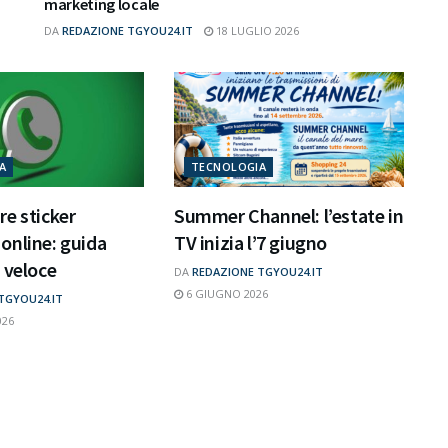
marketing locale
DA
REDAZIONE TGYOU24.IT
18 LUGLIO 2026
A
TECNOLOGIA
e sticker
Summer Channel: l’estate in
online: guida
TV inizia l’7 giugno
 veloce
DA
REDAZIONE TGYOU24.IT
6 GIUGNO 2026
TGYOU24.IT
026