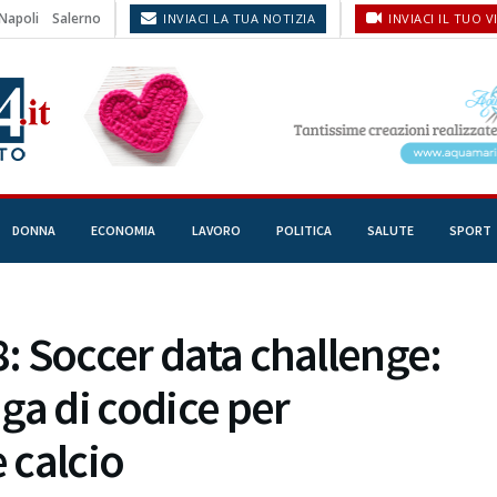
Napoli
Salerno
INVIACI LA TUA NOTIZIA
INVIACI IL TUO V
DONNA
ECONOMIA
LAVORO
POLITICA
SALUTE
SPORT
8: Soccer data challenge:
iga di codice per
e calcio