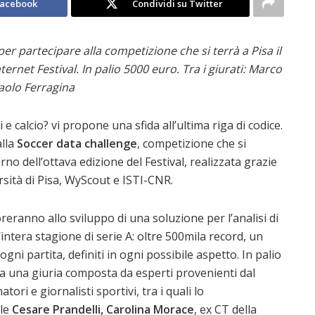
Facebook
Condividi su Twitter
 per partecipare alla competizione che si terrà
a Pisa il
ternet Festival. In palio 5000 euro.
Tra i giurati: Marco
Paolo Ferragina
 e calcio? vi propone una sfida all’ultima riga di codice.
alla
Soccer data challenge
, competizione che si
terno dell’ottava edizione del Festival, realizzata grazie
rsità di Pisa, WyScout e ISTI-CNR.
reranno allo sviluppo di una soluzione per l’analisi di
un’intera stagione di serie A: oltre 500mila record, un
ogni partita, definiti in ogni possibile aspetto. In palio
 una giuria composta da esperti provenienti dal
tori e giornalisti sportivi, tra i quali lo
ale
Cesare Prandelli, Carolina Morace
, ex CT della