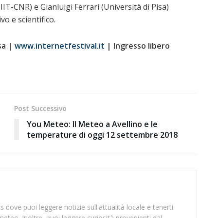
IT-CNR) e Gianluigi Ferrari (Università di Pisa)
o e scientifico.
sa |
www.internetfestival.it
| Ingresso libero
Post Successivo
You Meteo: Il Meteo a Avellino e le
temperature di oggi 12 settembre 2018
 dove puoi leggere notizie sull'attualità locale e tenerti
meteo. Inoltre, puoi leggere curiosità provenienti dal