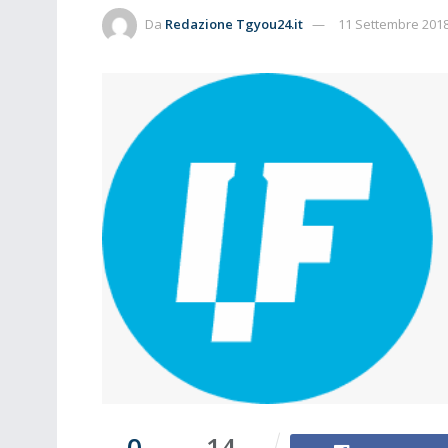
Da
Redazione Tgyou24.it
11 Settembre 201
0
14