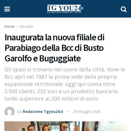
Home
Attualità
Inaugurata la nuova filiale di
Parabiago della Bcc di Busto
Garolfo e Buguggiate
Gli spazi si trovano nel cuore della città, dove la
Bcc aprì nel 1987 la prima sede della propria
espansione territoriale: oggi qui conta oltre
3.500 clienti, 232 soci e un prodotto bancario
lordo superiore ai 200 milioni di euro.
Da
Redazione Tgyou24.it
26 Maggio 2026