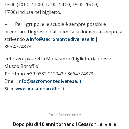
13.00 (10.00, 11.00, 12.00, 14.00, 15.00, 16.00,
17.00) inclusa nel biglietto.
– Per i gruppi e le scuole è sempre possibile
prenotare l’ingresso dal lunedì alla domenica compresi
scrivendo a
info@sacromontedivarese.it
|
366.4774873
Indirizzo
: piazzetta Monastero (biglietteria presso
Museo Baroffio)
Telefono
: +39 0332 212042 / 3664774873
Email
:
info@sacromontedivarese.it
Sito
:
www.museobaroffio.it
Post Precedente
Dopo più di 10 anni tornano I Cesaroni, al via le