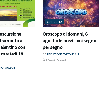
CURIOSITÀ
 escursione
Oroscopo di domani, 6
 tramonto al
agosto: le previsioni segno
Valentino con
per segno
a martedì 18
DA
REDAZIONE TGYOU24.IT
5 AGOSTO 2026
TGYOU24.IT
26