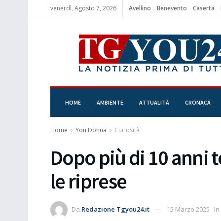
venerdì, Agosto 7, 2026
Avellino
Benevento
Caserta
HOME
AMBIENTE
ATTUALITÀ
CRONACA
Home
You Donna
Curiosità
Dopo più di 10 anni t
le riprese
Da
Redazione Tgyou24.it
15 Marzo 2025
In