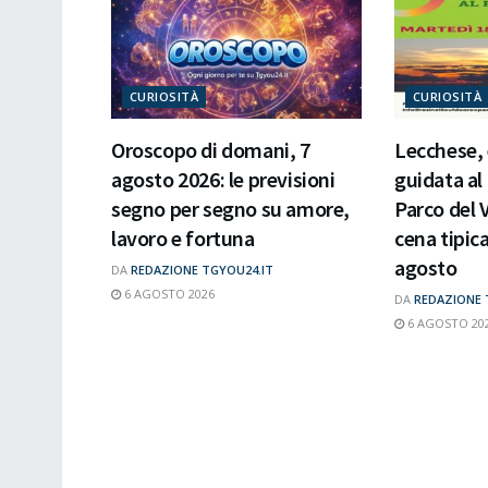
CURIOSITÀ
CURIOSITÀ
Oroscopo di domani, 7
Lecchese,
agosto 2026: le previsioni
guidata al
segno per segno su amore,
Parco del 
lavoro e fortuna
cena tipic
agosto
DA
REDAZIONE TGYOU24.IT
6 AGOSTO 2026
DA
REDAZIONE 
6 AGOSTO 20