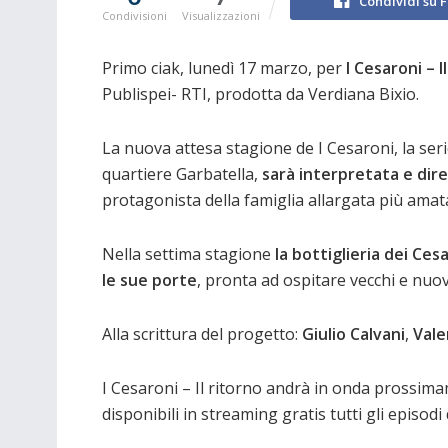
Condividi su 
Condivisioni
Visualizzazioni
Primo ciak, lunedì 17 marzo, per
I Cesaroni – I
Publispei- RTI, prodotta da Verdiana Bixio.
La nuova attesa stagione de I Cesaroni, la ser
quartiere Garbatella,
sarà interpretata e dir
protagonista della famiglia allargata più amata 
Nella settima stagione
la bottiglieria dei Ce
le sue porte
, pronta ad ospitare vecchi e nuovi
Alla scrittura del progetto:
Giulio Calvani
,
Valer
I Cesaroni – Il ritorno andrà in onda prossim
disponibili in streaming gratis tutti gli episodi