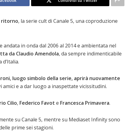
Facebook
Condividi su Twitter
l ritorno
, la serie cult di Canale 5, una coproduzione
ie andata in onda dal 2006 al 2014 e ambientata nel
etta da
Claudio Amendola
, da sempre indimenticabile
d’Italia.
saroni, luogo simbolo della serie, aprirà nuovamente
 amici e a dar luogo a inaspettate vicissitudini.
io Cilio
,
Federico Favot
e
Francesca Primavera
.
amente su Canale 5, mentre su Mediaset Infinity sono
 delle prime sei stagioni.