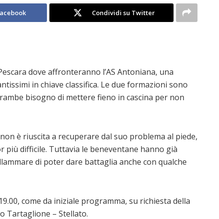
Facebook
Condividi su Twitter
i Pescara dove affronteranno l’AS Antoniana, una
antissimi in chiave classifica. Le due formazioni sono
trambe bisogno di mettere fieno in cascina per non
on è riuscita a recuperare dal suo problema al piede,
r più difficile. Tuttavia le beneventane hanno già
ellammare di poter dare battaglia anche con qualche
 19.00, come da iniziale programma, su richiesta della
no Tartaglione – Stellato.