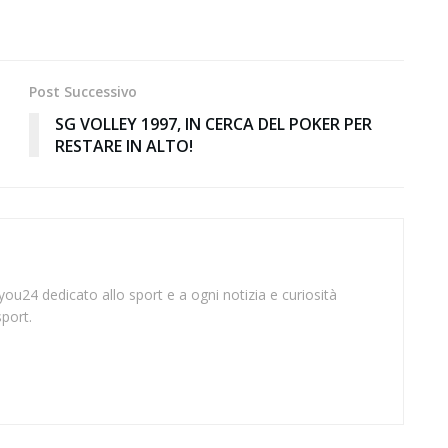
Post Successivo
SG VOLLEY 1997, IN CERCA DEL POKER PER
RESTARE IN ALTO!
t
gyou24 dedicato allo sport e a ogni notizia e curiosità
port.