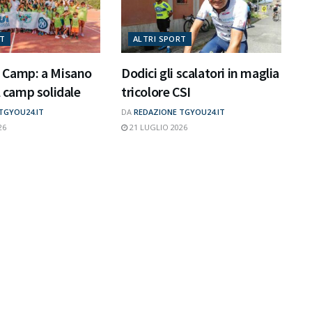
RT
ALTRI SPORT
t Camp: a Misano
Dodici gli scalatori in maglia
l camp solidale
tricolore CSI
TGYOU24.IT
DA
REDAZIONE TGYOU24.IT
26
21 LUGLIO 2026