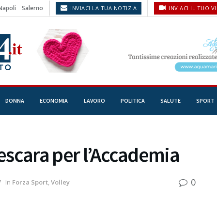
Napoli
Salerno
INVIACI LA TUA NOTIZIA
INVIACI IL TUO V
DONNA
ECONOMIA
LAVORO
POLITICA
SALUTE
SPORT
Pescara per l’Accademia
0
7
In
Forza Sport
,
Volley