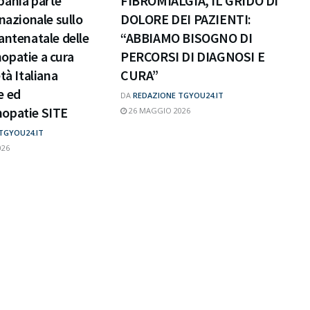
pania parte
FIBROMIALGIA, IL GRIDO DI
 nazionale sullo
DOLORE DEI PAZIENTI:
antenatale delle
“ABBIAMO BISOGNO DI
opatie a cura
PERCORSI DI DIAGNOSI E
tà Italiana
CURA”
e ed
DA
REDAZIONE TGYOU24.IT
opatie SITE
26 MAGGIO 2026
TGYOU24.IT
026