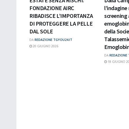
ESTATE SENZA RISCHI:
Dalla Cam
FONDAZIONE AIRC
l’indagine
RIBADISCE L’IMPORTANZA
screening 
DI PROTEGGERE LA PELLE
emoglobin
DAL SOLE
della Socie
Talassemi
DA
REDAZIONE TGYOU24.IT
Emoglobin
20 GIUGNO 2026
DA
REDAZIONE 
18 GIUGNO 2