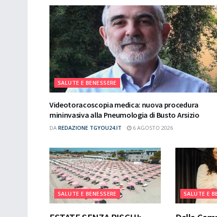
SALUTE E BENESSERE
Videotoracoscopia medica: nuova procedura
mininvasiva alla Pneumologia di Busto Arsizio
DA
REDAZIONE TGYOU24.IT
6 AGOSTO 2026
SALUTE E BENESSERE
SALUTE E B