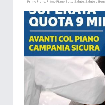
In
Primo Piano
,
Primo Piano Tutta Salute
,
Salute e Ben