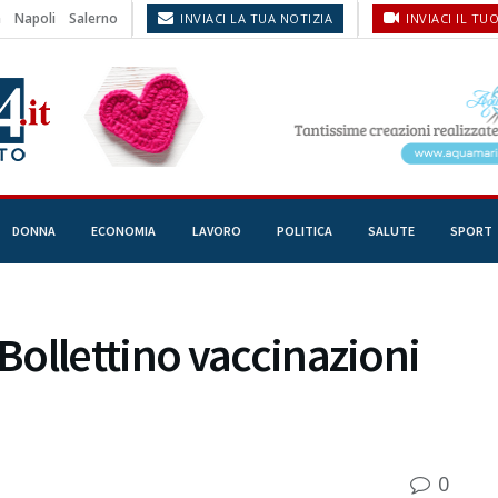
a
Napoli
Salerno
INVIACI LA TUA NOTIZIA
INVIACI IL TU
DONNA
ECONOMIA
LAVORO
POLITICA
SALUTE
SPORT
ollettino vaccinazioni
0