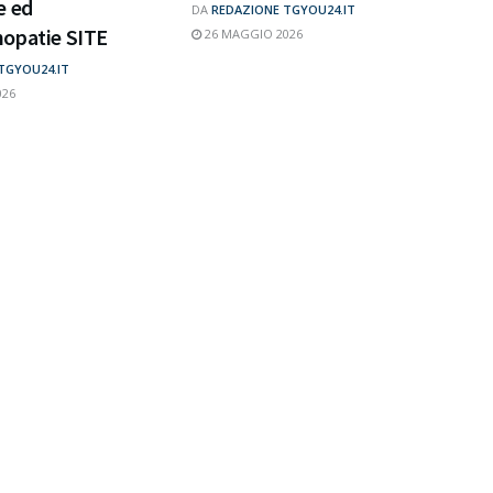
e ed
DA
REDAZIONE TGYOU24.IT
opatie SITE
26 MAGGIO 2026
TGYOU24.IT
026