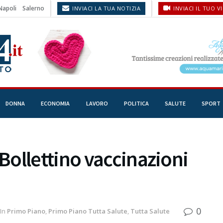
Napoli
Salerno
INVIACI LA TUA NOTIZIA
INVIACI IL TUO V
DONNA
ECONOMIA
LAVORO
POLITICA
SALUTE
SPORT
ollettino vaccinazioni
0
In
Primo Piano
,
Primo Piano Tutta Salute
,
Tutta Salute