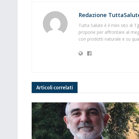
Redazione TuttaSalut
Tutta Salute è il mini sito di 
propone per affrontare al megl
con prodotti naturale e su quali
Articoli
correlati