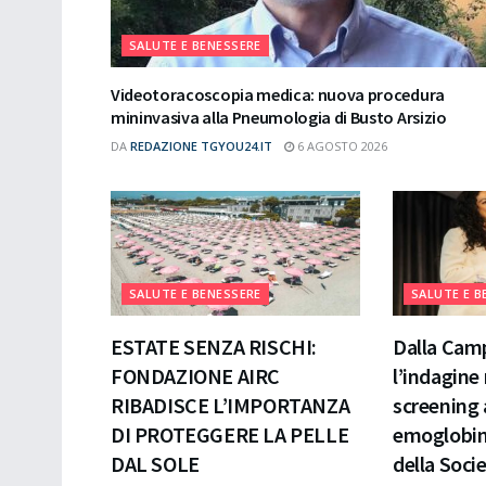
SALUTE E BENESSERE
Videotoracoscopia medica: nuova procedura
mininvasiva alla Pneumologia di Busto Arsizio
DA
REDAZIONE TGYOU24.IT
6 AGOSTO 2026
SALUTE E BENESSERE
SALUTE E B
ESTATE SENZA RISCHI:
Dalla Cam
FONDAZIONE AIRC
l’indagine
RIBADISCE L’IMPORTANZA
screening 
DI PROTEGGERE LA PELLE
emoglobin
DAL SOLE
della Socie