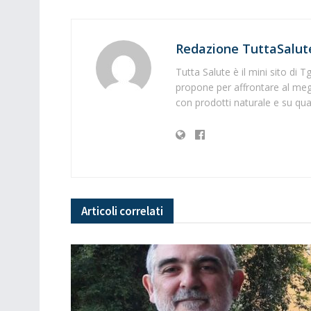
Redazione TuttaSalut
Tutta Salute è il mini sito di 
propone per affrontare al megl
con prodotti naturale e su quali
Articoli
correlati