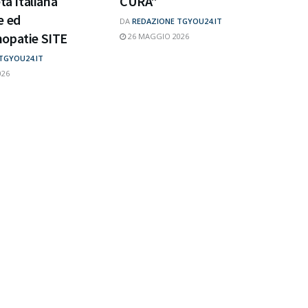
tà Italiana
CURA”
e ed
DA
REDAZIONE TGYOU24.IT
opatie SITE
26 MAGGIO 2026
TGYOU24.IT
026