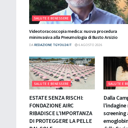
SALUTE E BENESSERE
Videotoracoscopia medica: nuova procedura
mininvasiva alla Pneumologia di Busto Arsizio
DA
REDAZIONE TGYOU24.IT
6 AGOSTO 2026
SALUTE E BENESSERE
SALUTE E B
ESTATE SENZA RISCHI:
Dalla Cam
FONDAZIONE AIRC
l’indagine
RIBADISCE L’IMPORTANZA
screening 
DI PROTEGGERE LA PELLE
emoglobin