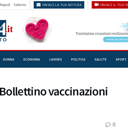
Napoli
Salerno
INVIACI LA TUA NOTIZIA
INVIACI IL TUO 
DONNA
ECONOMIA
LAVORO
POLITICA
SALUTE
SPORT
ollettino vaccinazioni
0