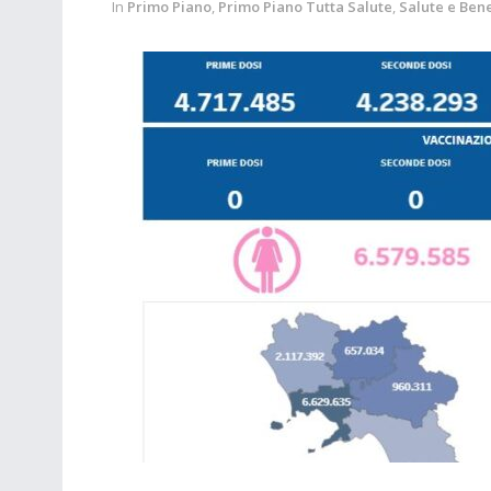
In
Primo Piano
,
Primo Piano Tutta Salute
,
Salute e Ben