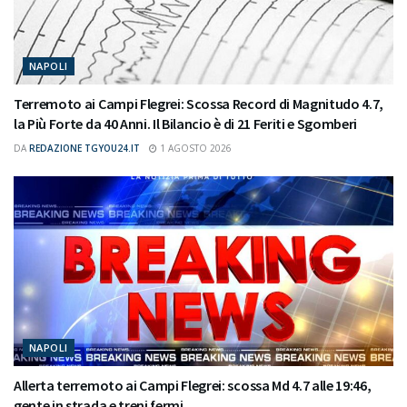
NAPOLI
Terremoto ai Campi Flegrei: Scossa Record di Magnitudo 4.7,
la Più Forte da 40 Anni. Il Bilancio è di 21 Feriti e Sgomberi
DA
REDAZIONE TGYOU24.IT
1 AGOSTO 2026
NAPOLI
Allerta terremoto ai Campi Flegrei: scossa Md 4.7 alle 19:46,
gente in strada e treni fermi