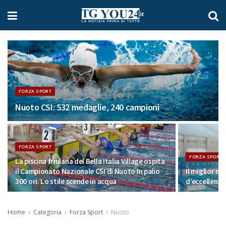
FORZA SPORT
Nuoto CSI: 532 medaglie, 240 campioni
FORZA SPORT
FORZA SPORT
La piscina friulana del Bella Italia Village ospita
il Campionato Nazionale CSI di Nuoto In palio
Il miglior nu
300 ori. Lo stile scende in acqua
d’eccellenza
Home
Categoria
Forza Sport
Nuoto