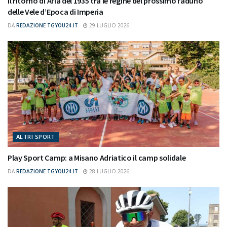
Il ritorno di Aria del 1935 tra le regine del prossimo raduno
delle Vele d’Epoca di Imperia
DA
REDAZIONE TGYOU24.IT
29 LUGLIO 2026
ALTRI SPORT
Play Sport Camp: a Misano Adriatico il camp solidale
DA
REDAZIONE TGYOU24.IT
28 LUGLIO 2026