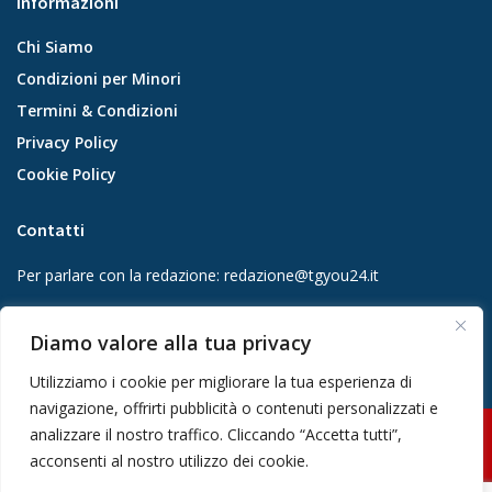
Informazioni
Chi Siamo
Condizioni per Minori
Termini & Condizioni
Privacy Policy
Cookie Policy
Contatti
Per parlare con la redazione:
redazione@tgyou24.it
Per la tua pubblicità:
info@gmgmediacompany.it
Diamo valore alla tua privacy
Utilizziamo i cookie per migliorare la tua esperienza di
navigazione, offrirti pubblicità o contenuti personalizzati e
analizzare il nostro traffico. Cliccando “Accetta tutti”,
© 2026 GMG Media Company Di Mossutti Gianluca | Sede legale: Corso
acconsenti al nostro utilizzo dei cookie.
Umberto Maddalena 25 - Cap 83030 - Venticano (AV) | P.IVA: