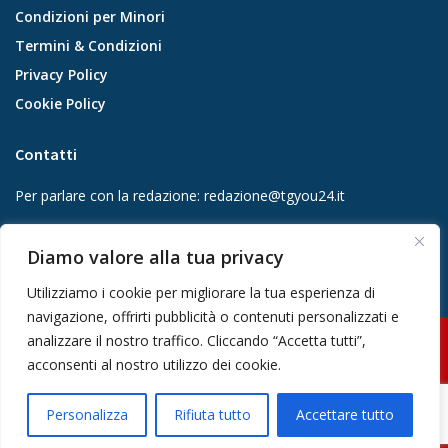
Condizioni per Minori
Termini & Condizioni
Privacy Policy
Cookie Policy
Contatti
Per parlare con la redazione:
redazione@tgyou24.it
Per la tua pubblicità:
info@gmgmediacompany.it
Diamo valore alla tua privacy
Utilizziamo i cookie per migliorare la tua esperienza di
navigazione, offrirti pubblicità o contenuti personalizzati e
analizzare il nostro traffico. Cliccando “Accetta tutti”,
© 2026 GMG Media Company Di Mossutti Gianluca | Sede legale: Corso
acconsenti al nostro utilizzo dei cookie.
Umberto Maddalena 25 - Cap 83030 - Venticano (AV) | P.IVA:
03234710642 | C.F: MSSGLC89D15L483O | REA: AV - 313130 | Domicilio
Personalizza
Rifiuta tutto
Accettare tutto
digitale: gmgmediacompany@pec.it