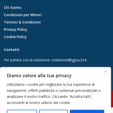
Chi Siamo
Condizioni per Minori
Termini & Condizioni
Privacy Policy
Cookie Policy
Contatti
Per parlare con la redazione:
redazione@tgyou24.it
Per la tua pubblicità:
info@gmgmediacompany.it
Diamo valore alla tua privacy
Utilizziamo i cookie per migliorare la tua esperienza di
navigazione, offrirti pubblicità o contenuti personalizzati e
analizzare il nostro traffico. Cliccando “Accetta tutti”,
© 2026 GMG Media Company Di Mossutti Gianluca | Sede legale: Corso
acconsenti al nostro utilizzo dei cookie.
Umberto Maddalena 25 - Cap 83030 - Venticano (AV) | P.IVA:
03234710642 | C.F: MSSGLC89D15L483O | REA: AV - 313130 | Domicilio