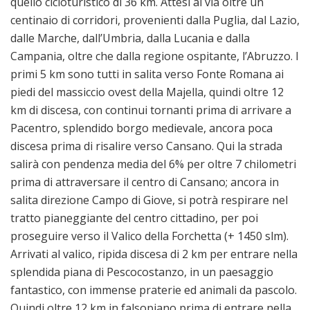
quello cicloturistico di 36 km. Attesi al via oltre un
centinaio di corridori, provenienti dalla Puglia, dal Lazio,
dalle Marche, dall’Umbria, dalla Lucania e dalla
Campania, oltre che dalla regione ospitante, l’Abruzzo. I
primi 5 km sono tutti in salita verso Fonte Romana ai
piedi del massiccio ovest della Majella, quindi oltre 12
km di discesa, con continui tornanti prima di arrivare a
Pacentro, splendido borgo medievale, ancora poca
discesa prima di risalire verso Cansano. Qui la strada
salirà con pendenza media del 6% per oltre 7 chilometri
prima di attraversare il centro di Cansano; ancora in
salita direzione Campo di Giove, si potrà respirare nel
tratto pianeggiante del centro cittadino, per poi
proseguire verso il Valico della Forchetta (+ 1450 slm).
Arrivati al valico, ripida discesa di 2 km per entrare nella
splendida piana di Pescocostanzo, in un paesaggio
fantastico, con immense praterie ed animali da pascolo.
Quindi oltre 12 km in falsopiano prima di entrare nella