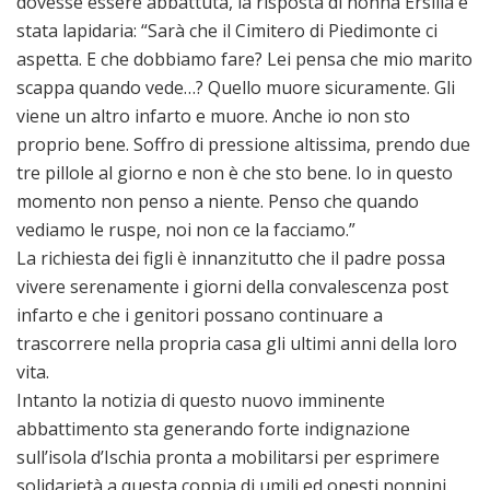
dovesse essere abbattuta, la risposta di nonna Ersilia è
stata lapidaria: “Sarà che il Cimitero di Piedimonte ci
aspetta. E che dobbiamo fare? Lei pensa che mio marito
scappa quando vede…? Quello muore sicuramente. Gli
viene un altro infarto e muore. Anche io non sto
proprio bene. Soffro di pressione altissima, prendo due
tre pillole al giorno e non è che sto bene. Io in questo
momento non penso a niente. Penso che quando
vediamo le ruspe, noi non ce la facciamo.”
La richiesta dei figli è innanzitutto che il padre possa
vivere serenamente i giorni della convalescenza post
infarto e che i genitori possano continuare a
trascorrere nella propria casa gli ultimi anni della loro
vita.
Intanto la notizia di questo nuovo imminente
abbattimento sta generando forte indignazione
sull’isola d’Ischia pronta a mobilitarsi per esprimere
solidarietà a questa coppia di umili ed onesti nonnini.