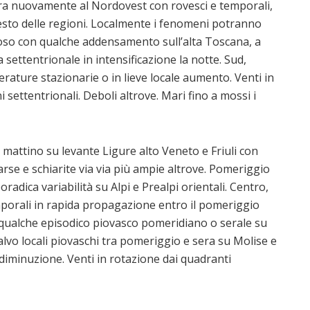
ra nuovamente al Nordovest con rovesci e temporali,
resto delle regioni. Localmente i fenomeni potranno
loso con qualche addensamento sull’alta Toscana, a
settentrionale in intensificazione la notte. Sud,
rature stazionarie o in lieve locale aumento. Venti in
i settentrionali. Deboli altrove. Mari fino a mossi i
al mattino su levante Ligure alto Veneto e Friuli con
se e schiarite via via più ampie altrove. Pomeriggio
dica variabilità su Alpi e Prealpi orientali. Centro,
emporali in rapida propagazione entro il pomeriggio
qualche episodico piovasco pomeridiano o serale su
 salvo locali piovaschi tra pomeriggio e sera su Molise e
 diminuzione. Venti in rotazione dai quadranti