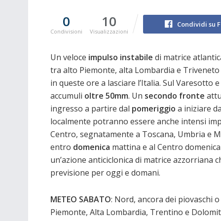
0
10
Condividi su 
Condivisioni
Visualizzazioni
Un veloce
impulso instabile
di matrice atlantic
tra alto Piemonte, alta Lombardia e Triveneto
in queste ore a lasciare l’Italia. Sul Varesotto
accumuli
oltre 50mm
. Un
secondo fronte
attu
ingresso a partire dal
pomeriggio
a iniziare d
localmente potranno essere anche intensi impe
Centro, segnatamente a Toscana, Umbria e 
entro
domenica
mattina e al Centro domenica 
un’azione anticiclonica di matrice azzorriana c
previsione per oggi e domani.
METEO SABATO
: Nord, ancora dei piovaschi o 
Piemonte, Alta Lombardia, Trentino e Dolomiti