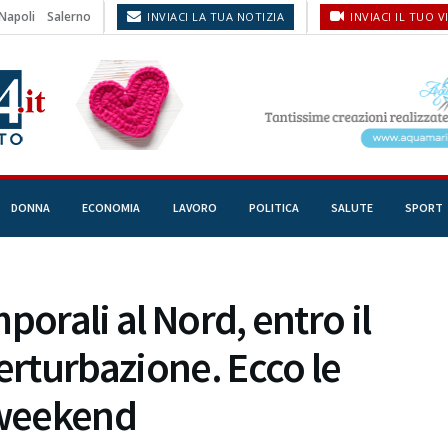
Napoli
Salerno
INVIACI LA TUA NOTIZIA
INVIACI IL TUO V
DONNA
ECONOMIA
LAVORO
POLITICA
SALUTE
SPORT
porali al Nord, entro il
rturbazione. Ecco le
 weekend