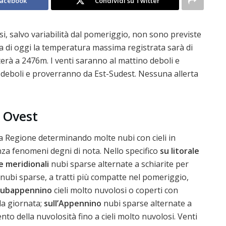
Facebook
Condividi su Twitter
si, salvo variabilità dal pomeriggio, non sono previste
a di oggi la temperatura massima registrata sarà di
sterà a 2476m. I venti saranno al mattino deboli e
eboli e proverranno da Est-Sudest. Nessuna allerta
 Ovest
la Regione determinando molte nubi con cieli in
za fenomeni degni di nota. Nello specifico
su litorale
e meridionali
nubi sparse alternate a schiarite per
nubi sparse, a tratti più compatte nel pomeriggio,
 subappennino
cieli molto nuvolosi o coperti con
la giornata;
sull’Appennino
nubi sparse alternate a
to della nuvolosità fino a cieli molto nuvolosi. Venti