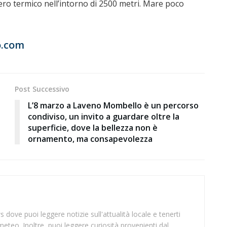
Zero termico nell’intorno di 2500 metri. Mare poco
.com
Post Successivo
L’8 marzo a Laveno Mombello è un percorso
condiviso, un invito a guardare oltre la
superficie, dove la bellezza non è
ornamento, ma consapevolezza
 dove puoi leggere notizie sull'attualità locale e tenerti
meteo. Inoltre, puoi leggere curiosità provenienti dal