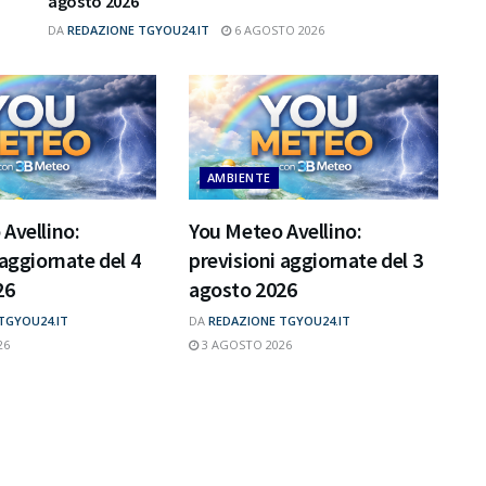
agosto 2026
DA
REDAZIONE TGYOU24.IT
6 AGOSTO 2026
AMBIENTE
Avellino:
You Meteo Avellino:
 aggiornate del 4
previsioni aggiornate del 3
26
agosto 2026
TGYOU24.IT
DA
REDAZIONE TGYOU24.IT
26
3 AGOSTO 2026