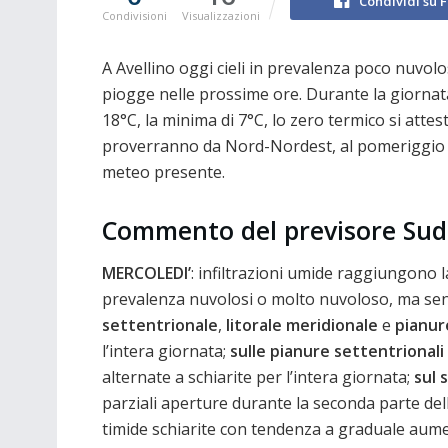
Condividi su 
Condivisioni
Visualizzazioni
A Avellino oggi cieli in prevalenza poco nuvolo
piogge nelle prossime ore. Durante la giornat
18°C, la minima di 7°C, lo zero termico si atte
proverranno da Nord-Nordest, al pomeriggio d
meteo presente.
Commento del previsore Sud
MERCOLEDI’
: infiltrazioni umide raggiungono 
prevalenza nuvolosi o molto nuvoloso, ma sen
settentrionale
,
litorale meridionale
e
pianur
l’intera giornata;
sulle pianure settentrionali
alternate a schiarite per l’intera giornata;
sul
parziali aperture durante la seconda parte del
timide schiarite con tendenza a graduale aumen