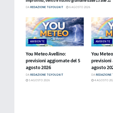
improvvisi, vento e rischio grandine dalle 13 alle 21
DA
REDAZIONE TGYOU24.IT
6 AGOSTO 2026
AMBIENTE
AMBIENTE
You Meteo Avellino:
You Meteo 
previsioni aggiornate del 5
previsioni
agosto 2026
agosto 20
DA
REDAZIONE TGYOU24.IT
DA
REDAZIONE 
5 AGOSTO 2026
4 AGOSTO 20