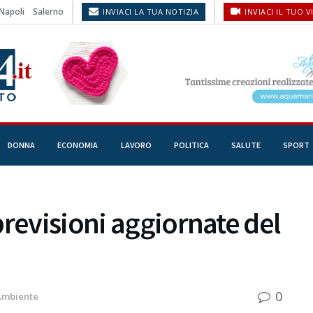
Napoli
Salerno
INVIACI LA TUA NOTIZIA
INVIACI IL TUO V
DONNA
ECONOMIA
LAVORO
POLITICA
SALUTE
SPORT
previsioni aggiornate del
0
Ambiente