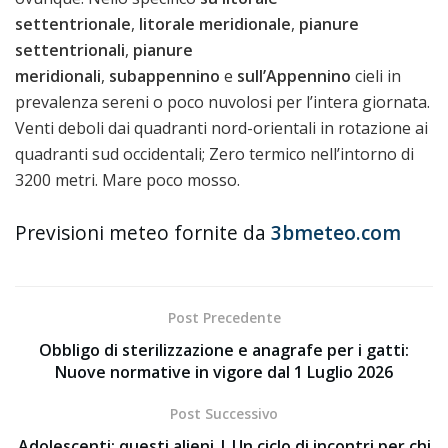
settentrionale
,
litorale meridionale
,
pianure
settentrionali
,
pianure
meridionali
,
subappennino
e
sull’Appennino
cieli in
prevalenza sereni o poco nuvolosi per l’intera giornata.
Venti deboli dai quadranti nord-orientali in rotazione ai
quadranti sud occidentali; Zero termico nell’intorno di
3200 metri. Mare poco mosso.
Previsioni meteo fornite da
3bmeteo.com
Post Precedente
Obbligo di sterilizzazione e anagrafe per i gatti:
Nuove normative in vigore dal 1 Luglio 2026
Post Successivo
Adolescenti: questi alieni | Un ciclo di incontri per chi