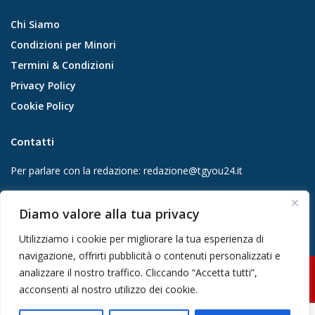
Chi Siamo
Condizioni per Minori
Termini & Condizioni
Privacy Policy
Cookie Policy
Contatti
Per parlare con la redazione:
redazione@tgyou24.it
Per la tua pubblicità:
info@gmgmediacompany.it
Diamo valore alla tua privacy
Utilizziamo i cookie per migliorare la tua esperienza di
navigazione, offrirti pubblicità o contenuti personalizzati e
analizzare il nostro traffico. Cliccando “Accetta tutti”,
© 2026 GMG Media Company Di Mossutti Gianluca | Sede legale: Corso
acconsenti al nostro utilizzo dei cookie.
Umberto Maddalena 25 - Cap 83030 - Venticano (AV) | P.IVA:
03234710642 | C.F: MSSGLC89D15L483O | REA: AV - 313130 | Domicilio