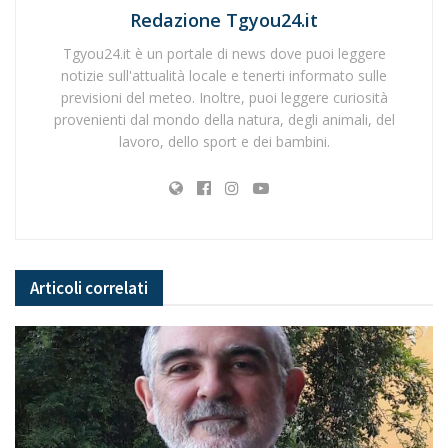
Redazione Tgyou24.it
Tgyou24.it è un portale di news dove puoi leggere
notizie sull'attualità locale e tenerti informato sulle
previsioni del meteo. Inoltre, puoi leggere curiosità
provenienti dal mondo della natura, degli animali, del
lavoro, dello sport e dei bambini.
Articoli
correlati