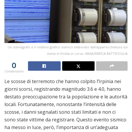
Un sismografo e il relativo grafico sismico elaborato dall'apparecchiatura sul
sisma in Emilia in corso. ANSA/ENRICA BATTIFOGLIA
0
Condivisioni
Le scosse di terremoto che hanno colpito l’Irpinia nei
giorni scorsi, registrando magnitudo 3.6 e 4.0, hanno
destato preoccupazione tra la popolazione e le autorità
locali. Fortunatamente, nonostante l’intensità delle
scosse, i danni segnalati sono stati limitati e non ci
sono state vittime da registrare. Questo evento sismico
ha messo in luce, però, l’importanza di un’adeguata