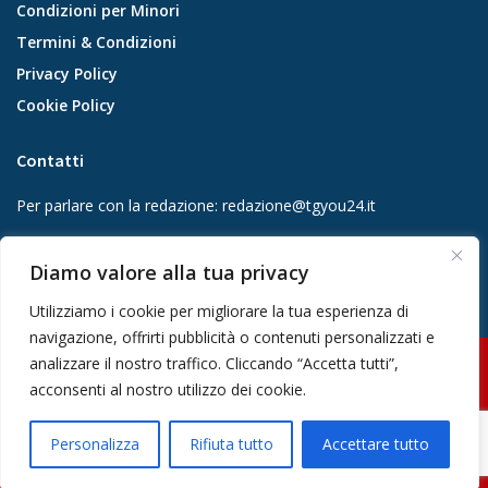
Condizioni per Minori
Termini & Condizioni
Privacy Policy
Cookie Policy
Contatti
Per parlare con la redazione:
redazione@tgyou24.it
Per la tua pubblicità:
info@gmgmediacompany.it
Diamo valore alla tua privacy
Utilizziamo i cookie per migliorare la tua esperienza di
navigazione, offrirti pubblicità o contenuti personalizzati e
analizzare il nostro traffico. Cliccando “Accetta tutti”,
© 2026 GMG Media Company Di Mossutti Gianluca | Sede legale: Corso
acconsenti al nostro utilizzo dei cookie.
Umberto Maddalena 25 - Cap 83030 - Venticano (AV) | P.IVA:
03234710642 | C.F: MSSGLC89D15L483O | REA: AV - 313130 | Domicilio
Personalizza
Rifiuta tutto
Accettare tutto
digitale: gmgmediacompany@pec.it