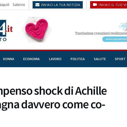
Napoli
Salerno
INVIACI LA TUA NOTIZIA
INVIACI IL TUO V
DONNA
ECONOMIA
LAVORO
POLITICA
SALUTE
SPORT
penso shock di Achille
agna davvero come co-