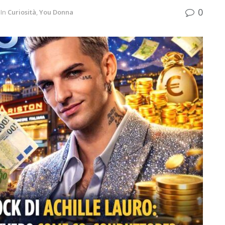
0
In
Curiosità
,
You Donna