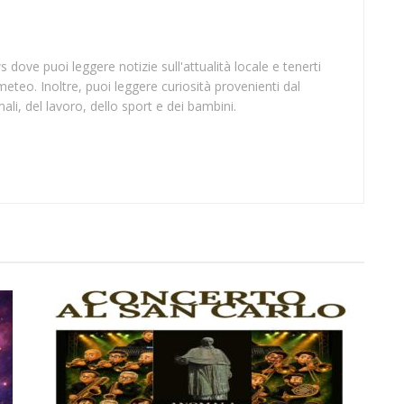
 dove puoi leggere notizie sull'attualità locale e tenerti
meteo. Inoltre, puoi leggere curiosità provenienti dal
li, del lavoro, dello sport e dei bambini.