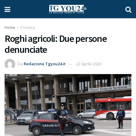
Home
Cronaca
Roghi agricoli: Due persone
denunciate
Da
Redazione Tgyou24.it
22 Aprile 2020