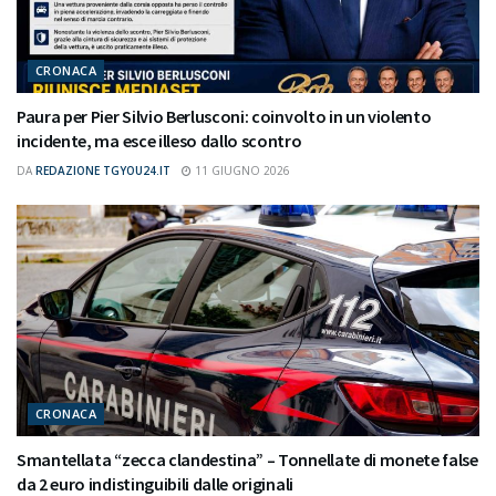
CRONACA
Paura per Pier Silvio Berlusconi: coinvolto in un violento
incidente, ma esce illeso dallo scontro
DA
REDAZIONE TGYOU24.IT
11 GIUGNO 2026
CRONACA
Smantellata “zecca clandestina” – Tonnellate di monete false
da 2 euro indistinguibili dalle originali