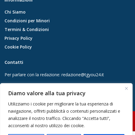
Chi Siamo
Condizioni per Minori
Termini & Condizioni
Privacy Policy
Cookie Policy
Contatti
Per parlare con la redazione:
redazione@tgyou24.it
Per la tua pubblicità:
info@gmgmediacompany.it
Diamo valore alla tua privacy
Utilizziamo i cookie per migliorare la tua esperienza di
navigazione, offrirti pubblicità o contenuti personalizzati e
analizzare il nostro traffico. Cliccando “Accetta tutti”,
© 2026 GMG Media Company Di Mossutti Gianluca | Sede legale: Corso
acconsenti al nostro utilizzo dei cookie.
Umberto Maddalena 25 - Cap 83030 - Venticano (AV) | P.IVA: